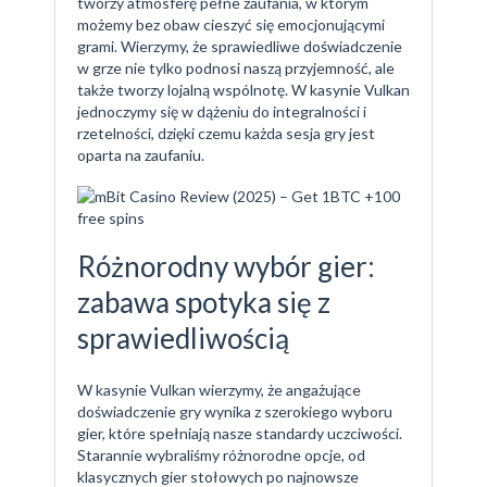
tworzy atmosferę pełne zaufania, w którym
możemy bez obaw cieszyć się emocjonującymi
grami. Wierzymy, że sprawiedliwe doświadczenie
w grze nie tylko podnosi naszą przyjemność, ale
także tworzy lojalną wspólnotę. W kasynie Vulkan
jednoczymy się w dążeniu do integralności i
rzetelności, dzięki czemu każda sesja gry jest
oparta na zaufaniu.
Różnorodny wybór gier:
zabawa spotyka się z
sprawiedliwością
W kasynie Vulkan wierzymy, że angażujące
doświadczenie gry wynika z szerokiego wyboru
gier, które spełniają nasze standardy uczciwości.
Starannie wybraliśmy różnorodne opcje, od
klasycznych gier stołowych po najnowsze