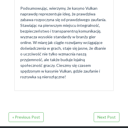
Podsumowując, wierzymy, że kasyno Vulkan
naprawdę reprezentuje ideę, że prawdziwa
zabawa rozpoczyna się od prawdziwego zaufania.
Stawiając na pierwszym miejscu integralność,
bezpieczeństwo i transparentną komunikację,
wyznacza wysokie standardy w branży gier
online. W miarę jak ciągle rozwijamy wciągające
doświadczenia w grach, staje się jasne, że dbanie
o uczciwość nie tylko wzmacnia naszą
przyjemność, ale także buduje lojalną
społeczność graczy. Cieszmy się czasem
spędzonym w kasynie Vulkan, gdzie zaufanie i
rozrywka są nierozłączne!
« Previous Post
Next Post