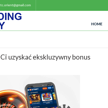
tc.orient@gmail.com
HOME
 Ci uzyskać ekskluzywny bonus