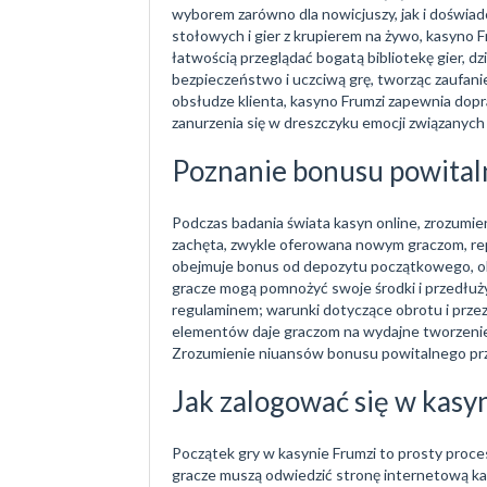
wyborem zarówno dla nowicjuszy, jak i doświad
stołowych i gier z krupierem na żywo, kasyno 
łatwością przeglądać bogatą bibliotekę gier, dz
bezpieczeństwo i uczciwą grę, tworząc zaufan
obsłudze klienta, kasyno Frumzi zapewnia dopr
zanurzenia się w dreszczyku emocji związanych
Poznanie bonusu powita
Podczas badania świata kasyn online, zrozumi
zachęta, zwykle oferowana nowym graczom, rep
obejmuje bonus od depozytu początkowego, ok
gracze mogą pomnożyć swoje środki i przedłuży
regulaminem; warunki dotyczące obrotu i przez
elementów daje graczom na wydajne tworzenie 
Zrozumienie niuansów bonusu powitalnego prz
Jak zalogować się w kasy
Początek gry w kasynie Frumzi to prosty proces
gracze muszą odwiedzić stronę internetową kasy