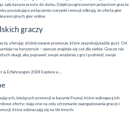
jąc salę kasyna prosto do domu. Dzięki progresywnym jackpotom gracze
by poszukujące połączenia rozrywki i emocji odkryją, że oferta gier
kurencyjnych gier online.
lskich graczy
czy, oferując zróżnicowane promocje, które zaspokoją każdy gust. Od
nieje na horyzoncie – zawsze znajdzie się coś dla siebie. Gracze nie
ych okazji, aby poprawić swoje wrażenia z gry i podnieść swoje
ne
ujących, bieżących promocji w kasynie Frumzi, które wzbogacą ich
ardowe oferty; mają one na celu utrzymanie zaangażowania graczy i
ocji, które odznaczają się na tle innych: