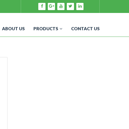
ABOUT US
PRODUCTS
CONTACT US