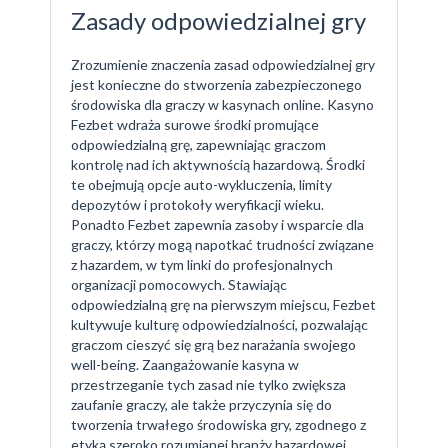
Zasady odpowiedzialnej gry
Zrozumienie znaczenia zasad odpowiedzialnej gry
jest konieczne do stworzenia zabezpieczonego
środowiska dla graczy w kasynach online. Kasyno
Fezbet wdraża surowe środki promujące
odpowiedzialną grę, zapewniając graczom
kontrolę nad ich aktywnością hazardową. Środki
te obejmują opcje auto-wykluczenia, limity
depozytów i protokoły weryfikacji wieku.
Ponadto Fezbet zapewnia zasoby i wsparcie dla
graczy, którzy mogą napotkać trudności związane
z hazardem, w tym linki do profesjonalnych
organizacji pomocowych. Stawiając
odpowiedzialną grę na pierwszym miejscu, Fezbet
kultywuje kulturę odpowiedzialności, pozwalając
graczom cieszyć się grą bez narażania swojego
well-being. Zaangażowanie kasyna w
przestrzeganie tych zasad nie tylko zwiększa
zaufanie graczy, ale także przyczynia się do
tworzenia trwałego środowiska gry, zgodnego z
etyką szeroko rozumianej branży hazardowej.