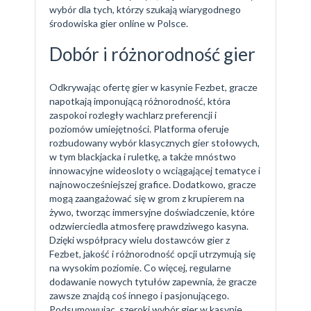
wybór dla tych, którzy szukają wiarygodnego
środowiska gier online w Polsce.
Dobór i różnorodność gier
Odkrywając ofertę gier w kasynie Fezbet, gracze
napotkają imponującą różnorodność, która
zaspokoi rozległy wachlarz preferencji i
poziomów umiejętności. Platforma oferuje
rozbudowany wybór klasycznych gier stołowych,
w tym blackjacka i ruletkę, a także mnóstwo
innowacyjne wideosloty o wciągającej tematyce i
najnowocześniejszej grafice. Dodatkowo, gracze
mogą zaangażować się w grom z krupierem na
żywo, tworząc immersyjne doświadczenie, które
odzwierciedla atmosferę prawdziwego kasyna.
Dzięki współpracy wielu dostawców gier z
Fezbet, jakość i różnorodność opcji utrzymują się
na wysokim poziomie. Co więcej, regularne
dodawanie nowych tytułów zapewnia, że gracze
zawsze znajdą coś innego i pasjonującego.
Podsumowując, szeroki wybór gier w kasynie