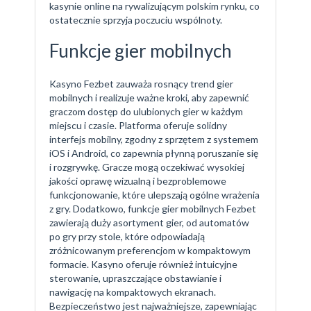
kasynie online na rywalizującym polskim rynku, co
ostatecznie sprzyja poczuciu wspólnoty.
Funkcje gier mobilnych
Kasyno Fezbet zauważa rosnący trend gier
mobilnych i realizuje ważne kroki, aby zapewnić
graczom dostęp do ulubionych gier w każdym
miejscu i czasie. Platforma oferuje solidny
interfejs mobilny, zgodny z sprzętem z systemem
iOS i Android, co zapewnia płynną poruszanie się
i rozgrywkę. Gracze mogą oczekiwać wysokiej
jakości oprawę wizualną i bezproblemowe
funkcjonowanie, które ulepszają ogólne wrażenia
z gry. Dodatkowo, funkcje gier mobilnych Fezbet
zawierają duży asortyment gier, od automatów
po gry przy stole, które odpowiadają
zróżnicowanym preferencjom w kompaktowym
formacie. Kasyno oferuje również intuicyjne
sterowanie, upraszczające obstawianie i
nawigację na kompaktowych ekranach.
Bezpieczeństwo jest najważniejsze, zapewniając