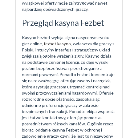
wyjątkowej oferty może zaintrygować nawet
najbardziej doświadczonych graczy.
Przegląd kasyna Fezbet
Kasyno Fezbet wybija się na nasyconym rynku
gier online,
fezbet kasyno
, zwłaszcza dla graczy z
Polski. Intuicyjny interfejs i strategiczny układ
zwiększają ogólne wrażenia z gry. Kasyno działa
na podstawie cenionej licencji, co daje wysoki
poziom bezpieczeństwa i przestrzeganie z
normami prawnymi. Ponadto Fezbet koncentruje
się na rozważną grę, oferując zasoby i narzędzia,
które asystują graczom utrzymać kontrolę nad
swoimi przyzwyczajeniami hazardowymi. Oferuje
różnorodne opcje płatności, zaspokajając
odmienne preferencje graczy w zakresie
bezpiecznych transakcji. Ponadto ekipa wsparcia
jest łatwo kontaktowy, oferując pomoc za
pośrednictwem różnych kanałów. Ogólnie rzecz
biorąc, oddanie kasyna Fezbet w ochronę i
zadowolenie graczy czyni, że jest to niezawodny