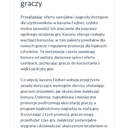
graczy
Przeglądając oferty specjalne i nagrody dostępne
dla użytkowników w kasynie Fezbet, szybko
można zauważyć ich znaczenie dla poprawy
ogólnego wrażenia gry. Kasyno oferuje rozległy
wachlarz bonusów, w tym pakiety powitalne dla
nowych graczy i regularne promocje dla lojalnych
członków. Te motywacje często zawierają
bonusy od wpłaty, darmowe spiny i oferty
cashback, zachęcając graczy do korzystania z
większej liczby gier.
Co więcej, kasyno Fezbet wdraża przejrzyste
zasady dotyczące wymogów obrotu, ułatwiając
graczom zrozumieć, jak skutecznie zwiększać
bonusy. Dziennie, tygodniowe i miesięczne
promocje podtrzymują ekscytację graczy, a
program lojalnościowy nagradza za stałą grę.
Korzystając z tych promocji, gracze mogą
przedłużyć czas gry, zwiększyć potencjalne
wygrane i doświadczać ulepszonym wrażeniem w