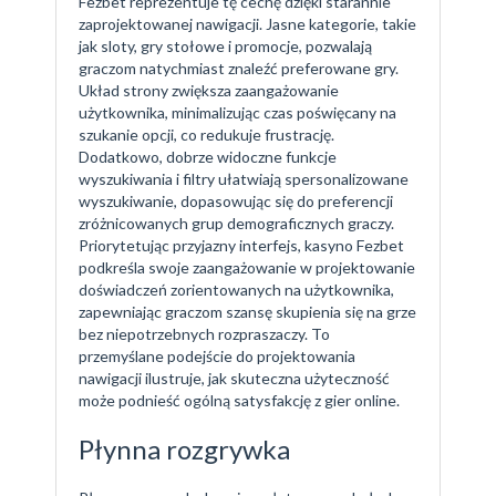
Fezbet reprezentuje tę cechę dzięki starannie
zaprojektowanej nawigacji. Jasne kategorie, takie
jak sloty, gry stołowe i promocje, pozwalają
graczom natychmiast znaleźć preferowane gry.
Układ strony zwiększa zaangażowanie
użytkownika, minimalizując czas poświęcany na
szukanie opcji, co redukuje frustrację.
Dodatkowo, dobrze widoczne funkcje
wyszukiwania i filtry ułatwiają spersonalizowane
wyszukiwanie, dopasowując się do preferencji
zróżnicowanych grup demograficznych graczy.
Priorytetując przyjazny interfejs, kasyno Fezbet
podkreśla swoje zaangażowanie w projektowanie
doświadczeń zorientowanych na użytkownika,
zapewniając graczom szansę skupienia się na grze
bez niepotrzebnych rozpraszaczy. To
przemyślane podejście do projektowania
nawigacji ilustruje, jak skuteczna użyteczność
może podnieść ogólną satysfakcję z gier online.
Płynna rozgrywka