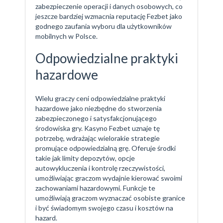
zabezpieczenie operacji i danych osobowych, co
jeszcze bardziej wzmacnia reputację Fezbet jako
godnego zaufania wyboru dla użytkowników
mobilnych w Polsce.
Odpowiedzialne praktyki
hazardowe
Wielu graczy ceni odpowiedzialne praktyki
hazardowe jako niezbędne do stworzenia
zabezpieczonego i satysfakcjonującego
środowiska gry. Kasyno Fezbet uznaje tę
potrzebę, wdrażając wielorakie strategie
promujące odpowiedzialną grę. Oferuje środki
takie jak limity depozytów, opcje
autowykluczenia i kontrolę rzeczywistości,
umożliwiając graczom wydajnie kierować swoimi
zachowaniami hazardowymi. Funkcje te
umożliwiają graczom wyznaczać osobiste granice
i być świadomym swojego czasu i kosztów na
hazard.