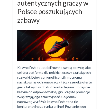
autentycznych graczy w
Polsce poszukujących
zabawy
Kasyno Fezbet ustabilizowało swoją pozycję jako
solidna platforma dla polskich graczy szukających
rozrywki. Dzięki cenionej licencji i mocnemu
naciskowi na ochronę graczy, łączy szeroką ofertę
gier z łatwym w obsłudze interfejsem. Podejście
kasyna do odpowiedzialnej gry i częste promocje
zwiększają jego atrakcyjność. Co jednak
naprawdę wyróżnia kasyno Fezbet na tle
konkurencyjnego rynku online? Poznanie jego