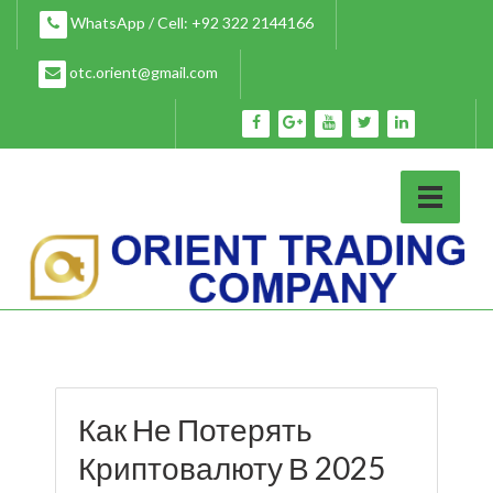
Skip
WhatsApp / Cell: +92 322 2144166
to
content
otc.orient@gmail.com
Как Не Потерять
Криптовалюту В 2025