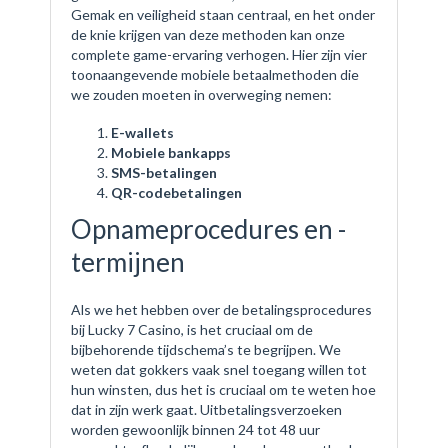
Gemak en veiligheid staan centraal, en het onder
de knie krijgen van deze methoden kan onze
complete game-ervaring verhogen. Hier zijn vier
toonaangevende mobiele betaalmethoden die
we zouden moeten in overweging nemen:
E-wallets
Mobiele bankapps
SMS-betalingen
QR-codebetalingen
Opnameprocedures en -
termijnen
Als we het hebben over de betalingsprocedures
bij Lucky 7 Casino, is het cruciaal om de
bijbehorende tijdschema’s te begrijpen. We
weten dat gokkers vaak snel toegang willen tot
hun winsten, dus het is cruciaal om te weten hoe
dat in zijn werk gaat. Uitbetalingsverzoeken
worden gewoonlijk binnen 24 tot 48 uur