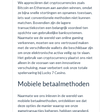
We appreciëren dat cryptocurrencies zoals
Bitcoin en Ethereum aan aanzien winnen, omdat
ze bijna snelle stortingen en opnames toestaan,
iets wat conventionele methoden niet kunnen
matchen. Bovendien zijn de lagere
transactiekosten een belangrijk voordeel ten
opzichte van gebruikelijke banksystemen.
Naarmate we de wereld van online gaming
verkennen, moeten we ons vertrouwd maken
met de verschillende wallets die beschikbaar zijn
om onze elektronische activa veilig op te slaan.
Het gebruik van cryptocurrency plaatst ons niet
alleen in de vooraan van een innovatieve
verschuiving, maar verbetert ook onze totale
spelervaring bij Lucky 7 Casino.
Mobiele betaalmethoden
Naarmate we ons inleven in de wereld van
mobiele betaalmethoden, ontdekken we dat
deze opties de manier waarop we onze
gametransacties beheren, hebben veranderd.