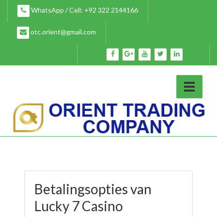
Skip
WhatsApp / Cell: +92 322 2144166
to
content
otc.orient@gmail.com
Betalingsopties van
Lucky 7 Casino