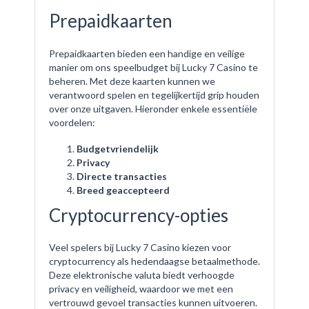
Prepaidkaarten
Prepaidkaarten bieden een handige en veilige
manier om ons speelbudget bij Lucky 7 Casino te
beheren. Met deze kaarten kunnen we
verantwoord spelen en tegelijkertijd grip houden
over onze uitgaven. Hieronder enkele essentiële
voordelen:
Budgetvriendelijk
Privacy
Directe transacties
Breed geaccepteerd
Cryptocurrency-opties
Veel spelers bij Lucky 7 Casino kiezen voor
cryptocurrency als hedendaagse betaalmethode.
Deze elektronische valuta biedt verhoogde
privacy en veiligheid, waardoor we met een
vertrouwd gevoel transacties kunnen uitvoeren.