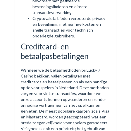
bevordert met gefixeerde
bestedingslimieten en directe
transactieverwerking.
Cryptovaluta bieden verbeterde privacy
en beveiliging, met geringe kosten en
snelle transacties voor technisch
onderlegde gebruikers.
Creditcard- en
betaalpasbetalingen
Wanneer we de betaalmethoden bij Lucky 7
Casino bekijken, vallen betalingen met
creditcards en betaalpassen op als een handige
optie voor spelers in Nederland. Deze methoden
zorgen voor vlotte transacties, waardoor we
onze accounts kunnen opwaarderen en zonder
onnodige vertragingen van het spel kunnen
genieten. De meest populaire kaarten, zoals Visa
en Mastercard, worden geaccepteerd, wat een
brede toegankelijkheid voor spelers garandeert.
Veiligheid is ook een prioriteit; het gebruik van