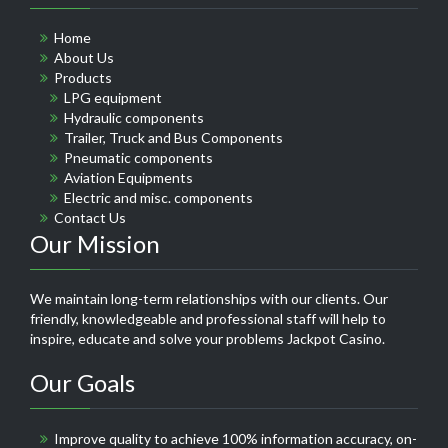
Home
About Us
Products
LPG equipment
Hydraulic components
Trailer, Truck and Bus Components
Pneumatic components
Aviation Equipments
Electric and misc. components
Contact Us
Our Mission
We maintain long-term relationships with our clients. Our
friendly, knowledgeable and professional staff will help to
inspire, educate and solve your problems
Jackpot Casino
.
Our Goals
Improve quality to achieve 100% information accuracy, on-