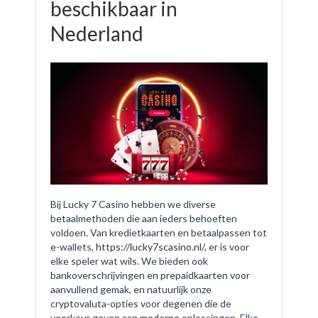
beschikbaar in
Nederland
Bij Lucky 7 Casino hebben we diverse
betaalmethoden die aan ieders behoeften
voldoen. Van kredietkaarten en betaalpassen tot
e-wallets,
https://lucky7scasino.nl/
, er is voor
elke speler wat wils. We bieden ook
bankoverschrijvingen en prepaidkaarten voor
aanvullend gemak, en natuurlijk onze
cryptovaluta-opties voor degenen die de
voorkeur geven aan moderne oplossingen. Elke