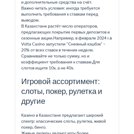
и дополнительные средства на счёт.
Важно читать условия: иногда требуется
выполнить требования к ставкам перед
выводом.
В Казахстане растёт число операторов,
предлагающих покрытие первых депозитов и
сезонные акции.Например, в феврале 2024 г.в
Volta Casino запустили “Снежный кэшбэк” –
20% от всех ставок в течение недели.
Сравнивайте не только сумму, но и
коэффициент требования к ставкам.Для
слотов ищите 10x, а не 40x.
Игровой ассортимент:
слоты, покер, рулетка и
другие
Казино в Казахстане предлагают широкий
спектр: классические слоты, рулетка, живой
покер, бинго.
Живые дилеры делают игру более