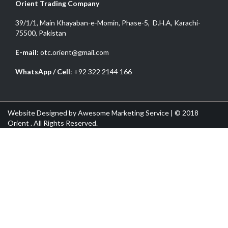
Orient Trading Company
39/1/1, Main Khayaban-e-Momin, Phase-5, D.H.A, Karachi-
75500, Pakistan
E-mail
: otc.orient@gmail.com
WhatsApp / Cell
: +92 322 2144 166
Website Designed by
Awesome Marketing Service
| © 2018
Orient . All Rights Reserved.