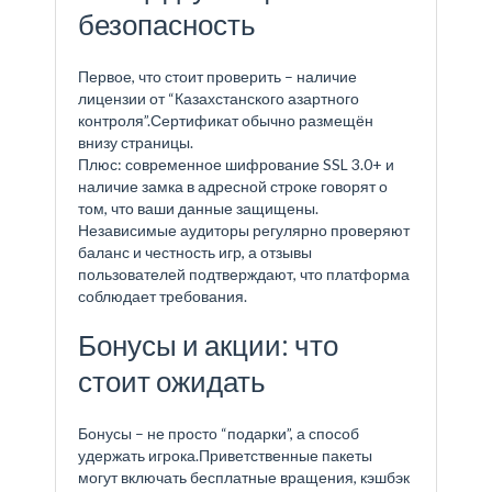
безопасность
Первое, что стоит проверить – наличие
лицензии от “Казахстанского азартного
контроля”.Сертификат обычно размещён
внизу страницы.
Плюс: современное шифрование SSL 3.0+ и
наличие замка в адресной строке говорят о
том, что ваши данные защищены.
Независимые аудиторы регулярно проверяют
баланс и честность игр, а отзывы
пользователей подтверждают, что платформа
соблюдает требования.
Бонусы и акции: что
стоит ожидать
Бонусы – не просто “подарки”, а способ
удержать игрока.Приветственные пакеты
могут включать бесплатные вращения, кэшбэк