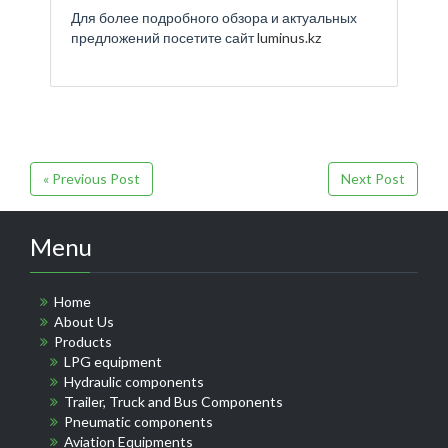
Для более подробного обзора и актуальных
предложений посетите сайт
luminus.kz
« Previous Post
Next Post
Menu
Home
About Us
Products
LPG equipment
Hydraulic components
Trailer, Truck and Bus Components
Pneumatic components
Aviation Equipments