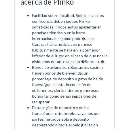
acerca de Plinko
Facilidad sobre facultad. Solo los casinos
con licencia deben juegos Plinko
sofisticadas. Todos estos aparentarian
permisos tiendas o en la barra
internacionales (como podri�a ser,
Curazao). Una noticia con permiso
habitualmente se halla en la pormenor
inferior de el lugar en el caso de que nos lo
olvidemos durante seccion �Sobre tu�.
Bonos de asignacion. Bastantes casinos
tienen bonos de bienvenida: un
porcentaje de deposito o giros de balde.
Investigue el estado con el fin de
obtenerlos; ciertos tienen generosos
bonos tal como serian imposibles de
recuperar.
Estrategias de deposito y no ha
transpirado retiropruebe vayamos por
partes metodos sobre deposito
desplazandolo hacia el pelo jubilacion