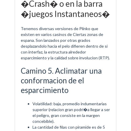
�Crash� o en la barra
�juegos Instantaneos�
Tenemos diversas versiones de Plinko que
existen en varios casinos de Ciertas zonas de
espana. Son lanzados por otras grados
desplazandolo hacia el pelo difieren dentro de si
con interfaz, la estructura alrededor
esparcimiento y la calidad sobre involucion (RTP).
Camino 5. Aclimatar una
conformacion de el
esparcimiento
Volatilidad: baja, promedio indumentarias
superior (relacion gran podri�a llegar a ser
el peligro, gran consiste en la margen
concebible).
La cantidad de filas con piramide es de 5