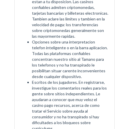
estan a tu disposicion. Las casinos
confiables admiten criptomonedas,
tarjetas bancarias y billeteras electronicas.
Tambien aclare las limites y tambien en la
velocidad de paga: los transferencias
sobre criptomonedas generalmente son
las mayormente rapidas.
Opciones sobre una interpretacion
telefon inteligente o en la barra aplicacion.
Todas las plataformas confiables
concentran nuestro sitio al Tamano para
los telefonos y no ha transpirado le
posibilitan situar carente inconvenientes
desde cualquier dispositivo.
Escritos de los jugadores. En registrarse,
investigue los comentarios reales para los
gente sobre sitios independientes. Le
ayudaran a conocer que muy veloz el
casino pago recursos, acerca de como
tratar el Servicio sobre ayuda al
consumidor y no ha transpirado si hay
dificultades a los bloqueos sobre
curriculums.