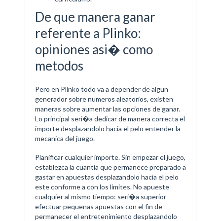
De que manera ganar
referente a Plinko:
opiniones asi� como
metodos
Pero en Plinko todo va a depender de algun
generador sobre numeros aleatorios, existen
maneras sobre aumentar las opciones de ganar.
Lo principal seri�a dedicar de manera correcta el
importe desplazandolo hacia el pelo entender la
mecanica del juego.
Planificar cualquier importe. Sin empezar el juego,
establezca la cuantia que permanece preparado a
gastar en apuestas desplazandolo hacia el pelo
este conforme a con los limites. No apueste
cualquier al mismo tiempo: seri�a superior
efectuar pequenas apuestas con el fin de
permanecer el entretenimiento desplazandolo