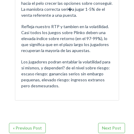
hacia el pelo crecer las opciones sobre conseguir.
La maniobra correcta seri�a jugar 1-5% de el
venta referente a una puesta.
Refleja nuestro RTP y tambien en la volatilidad.
Casi todos los juegos sobre Plinko deben una
elevada indice sobre retorno (en el 97-99%), lo
que significa que en el plazo largo los jugadores
recuperan la mayoria de las apuestas.
Los jugadores podran entablar la volatilidad para
si mismos, y dependeri? de el nivel sobre riesgo:
escaso riesgo: ganancias serios sin embargo
pequenas, elevado riesgo: ingresos extranos
pero desmesurados.
« Previous Post
Next Post