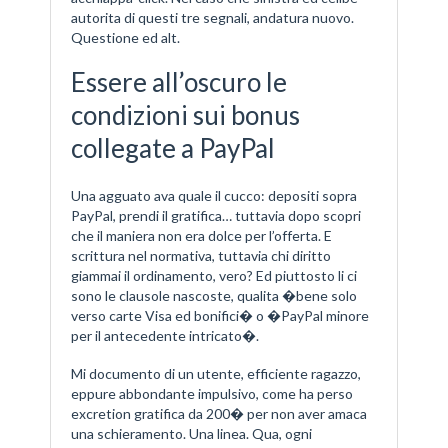
autorita di questi tre segnali, andatura nuovo.
Questione ed alt.
Essere all’oscuro le
condizioni sui bonus
collegate a PayPal
Una agguato ava quale il cucco: depositi sopra
PayPal, prendi il gratifica… tuttavia dopo scopri
che il maniera non era dolce per l’offerta. E
scrittura nel normativa, tuttavia chi diritto
giammai il ordinamento, vero? Ed piuttosto li ci
sono le clausole nascoste, qualita �bene solo
verso carte Visa ed bonifici� o �PayPal minore
per il antecedente intricato�.
Mi documento di un utente, efficiente ragazzo,
eppure abbondante impulsivo, come ha perso
excretion gratifica da 200� per non aver amaca
una schieramento. Una linea. Qua, ogni