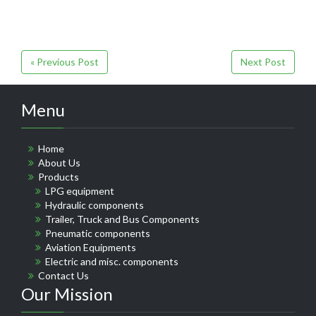
« Previous Post
Next Post
Menu
Home
About Us
Products
LPG equipment
Hydraulic components
Trailer, Truck and Bus Components
Pneumatic components
Aviation Equipments
Electric and misc. components
Contact Us
Our Mission