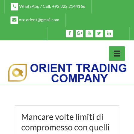
Skip
WhatsApp / Cell: +92 322 2144166
to
content
otc.orient@gmail.com
Mancare volte limiti di
compromesso con quelli