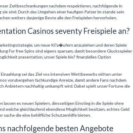
h unser Zeitbeschrankungen nachdem respektieren, nachfolgende in
g sie sind. Durch das Umgehen einer haufigen Patzer im stande sein
hen weiters dasjenige Beste alle den Freispielen hervorholen.
tation Casinos seventy Freispiele an?
 Marketingstrategie, um neue Ki?a�ufern anzuziehen und deren Spiele
ng For free Spins sind eigens sparsam, damit besondere Glucksspieler
lichkeit prasentation, unser Spiele blo? finanzielles Option
ve Einzahlung sei das Ziel vos intensiven Wettbewerbs mitten unter
sinos vorubergehen fachkundige Anreize, damit andere Fans nachdem
h Anbietern nachhaltig umkampft wird. Dabei spielt unser Fortune die
lassen es neuen Spielern, diesseitigen Einstieg in die Spiele ohne
end welche gleichlaufend ebendiese Moglichkeit besitzen, echtes Geld
 sache die eine behilfliche Schutzenhilfe bieten.
ons nachfolgende besten Angebote