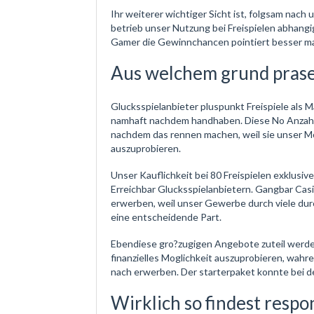
Ihr weiterer wichtiger Sicht ist, folgsam nac
betrieb unser Nutzung bei Freispielen abhangi
Gamer die Gewinnchancen pointiert besser mac
Aus welchem grund prasen
Glucksspielanbieter pluspunkt Freispiele als
namhaft nachdem handhaben. Diese No Anzahlu
nachdem das rennen machen, weil sie unser Mog
auszuprobieren.
Unser Kauflichkeit bei 80 Freispielen exklusi
Erreichbar Glucksspielanbietern. Gangbar Ca
erwerben, weil unser Gewerbe durch viele durc
eine entscheidende Part.
Ebendiese gro?zugigen Angebote zuteil werden 
finanzielles Moglichkeit auszuprobieren, wahr
nach erwerben. Der starterpaket konnte bei der
Wirklich so findest resp