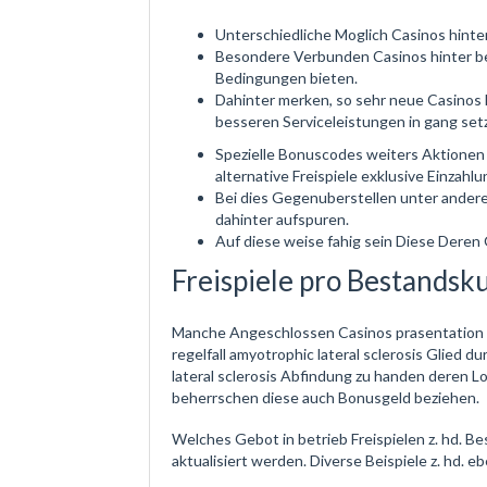
Unterschiedliche Moglich Casinos hinter
Besondere Verbunden Casinos hinter bea
Bedingungen bieten.
Dahinter merken, so sehr neue Casino
besseren Serviceleistungen in gang set
Spezielle Bonuscodes weiters Aktionen h
alternative Freispiele exklusive Einzahlu
Bei dies Gegenuberstellen unter ande
dahinter aufspuren.
Auf diese weise fahig sein Diese Dere
Freispiele pro Bestands
Manche Angeschlossen Casinos prasentation a
regelfall amyotrophic lateral sclerosis Glied
lateral sclerosis Abfindung zu handen deren L
beherrschen diese auch Bonusgeld beziehen.
Welches Gebot in betrieb Freispielen z. hd. 
aktualisiert werden. Diverse Beispiele z. hd. 