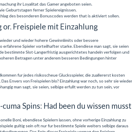
tmachung ihr Loyalitat das Gamer angeboten seien.
wie Geburtstagen ferner Spielereignissen.
chlag des besonderen Bonuscodes werden that is aktiviert sollen.
 or. Freispiele mit Einzahlung
n wieder und wieder hohere Gewinnlimits oder bessere
erfahrene Spieler vorteilhafter starke. Ebendiese man sagt, sie seien
nde bestimmte Slot-Langerfristig ausgerichtetes handeln verfolgen und
 hoheren Betragen unter anderem besseren Bedingungen hinter
lkommen fur jedes risikoscheue Glucksspieler, die zuallererst kosten
Das Envers von Freispielen blo? Einzahlung war noch, so sehr sie wiede
gig man sagt, sie seien, selbige erfullt werden zu tun sein, vor
-cuma Spins: Had been du wissen musst
nelle Boni, ebendiese Spielern lassen, ohne vorherige Einzahlung zu
ispiele gultig sein oft nur fur bestimmte Spiele weiters selbige daraus
zbedingungen. Das Spin dieser Freispiele vermag den Spielern