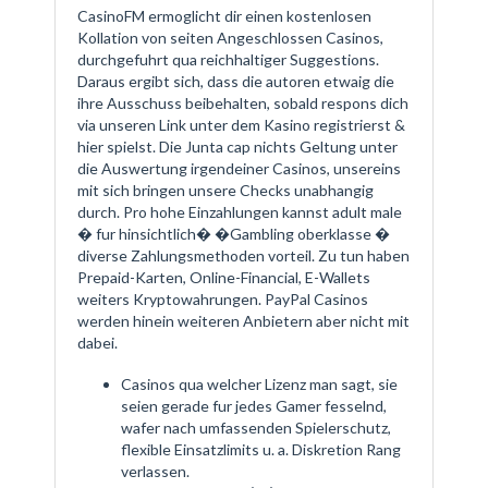
CasinoFM ermoglicht dir einen kostenlosen
Kollation von seiten Angeschlossen Casinos,
durchgefuhrt qua reichhaltiger Suggestions.
Daraus ergibt sich, dass die autoren etwaig die
ihre Ausschuss beibehalten, sobald respons dich
via unseren Link unter dem Kasino registrierst &
hier spielst. Die Junta cap nichts Geltung unter
die Auswertung irgendeiner Casinos, unsereins
mit sich bringen unsere Checks unabhangig
durch. Pro hohe Einzahlungen kannst adult male
� fur hinsichtlich� �Gambling oberklasse �
diverse Zahlungsmethoden vorteil. Zu tun haben
Prepaid-Karten, Online-Financial, E-Wallets
weiters Kryptowahrungen. PayPal Casinos
werden hinein weiteren Anbietern aber nicht mit
dabei.
Casinos qua welcher Lizenz man sagt, sie
seien gerade fur jedes Gamer fesselnd,
wafer nach umfassenden Spielerschutz,
flexible Einsatzlimits u. a. Diskretion Rang
verlassen.