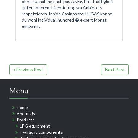
ohne ausnahme nach pass away Ernsthaftigkeit
unter anderem Lizenzierung wa Anbieters
respektieren. Inside Casinos frei LUGAS konnt
du wohl individual. hundred � expert Monat
einlosen .
« Previous Post
Next Post
Menu
Home
About Us
Products
LPG equipment
Hydraulic components