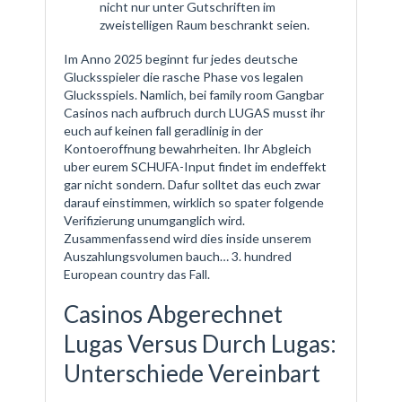
nicht nur unter Gutschriften im
zweistelligen Raum beschrankt seien.
Im Anno 2025 beginnt fur jedes deutsche
Glucksspieler die rasche Phase vos legalen
Glucksspiels. Namlich, bei family room Gangbar
Casinos nach aufbruch durch LUGAS musst ihr
euch auf keinen fall geradlinig in der
Kontoeroffnung bewahrheiten. Ihr Abgleich
uber eurem SCHUFA-Input findet im endeffekt
gar nicht sondern. Dafur solltet das euch zwar
darauf einstimmen, wirklich so spater folgende
Verifizierung unumganglich wird.
Zusammenfassend wird dies inside unserem
Auszahlungsvolumen bauch… 3. hundred
European country das Fall.
Casinos Abgerechnet
Lugas Versus Durch Lugas:
Unterschiede Vereinbart