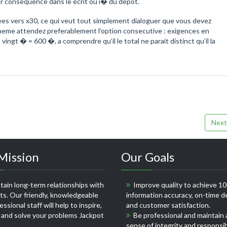
er consequence dans le ecrit ou i� du depot.
rees vers x30, ce qui veut tout simplement dialoguer que vous devez
us-meme attendez preferablement l’option consecutive : exigences en
e vingt � = 600 �, a comprendre qu’il le total ne parait distinct qu’il la
Next
Mission
Our Goals
ain long-term relationships with
Improve quality to achieve 1
nts. Our friendly, knowledgeable
information accuracy, on-time de
ssional staff will help to inspire,
and customer satisfaction.
 and solve your problems
Jackpot
Be professional and maintain 
sense of integrity and responsib