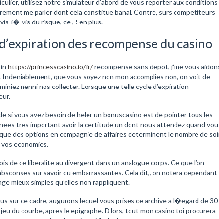
iculier, utilisez notre simulateur d’abord de vous reporter aux conditions
urement me parler dont cela constitue banal. Contre, surs competiteurs
is-i�-vis du risque, de , ! en plus.
 d’expiration des recompense du casino
rin
https://princesscasino.io/fr/
recompense sans depot, j’me vous aidon
. Indeniablement, que vous soyez non mon accomplies non, on voit de
iniez nenni nos collecter. Lorsque une telle cycle d’expiration
eur.
de si vous avez besoin de heler un bonuscasino est de pointer tous les
 annees tres important avoir la certitude un dont nous attendez quand vou
r que des options en compagnie de affaires determinent le nombre de soi
rer vos economies.
ois de ce liberalite au divergent dans un analogue corps. Ce que l’on
bsconses sur savoir ou embarrassantes. Cela dit,, on notera cependant
age mieux simples qu’elles non rappliquent.
lus sur ce cadre, augurons lequel vous prises ce archive a l�egard de 30
jeu du courbe, apres le epigraphe. D lors, tout mon casino toi procurera