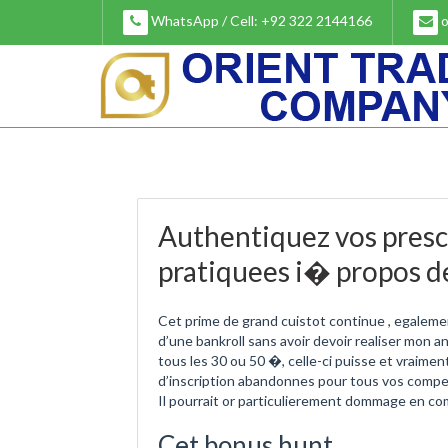
Skip
WhatsApp / Cell: +92 322 2144166
o
to
content
Authentiquez vos presc
pratiquees i� propos d
Cet prime de grand cuistot continue , egaleme
d’une bankroll sans avoir devoir realiser mon 
tous les 30 ou 50 �, celle-ci puisse et vraime
d’inscription abandonnes pour tous vos competit
Il pourrait or particulierement dommage en com
Cet bonus hunt