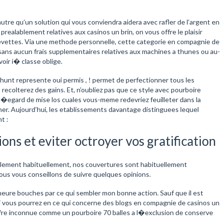
tre qu’un solution qui vous conviendra aidera avec rafler de l’argent en
prealablement relatives aux casinos un brin, on vous offre le plaisir
evettes. Via une methode personnelle, cette categorie en compagnie de
 sans aucun frais supplementaires relatives aux machines a thunes ou au-
oir i� classe oblige.
hunt represente oui permis , ! permet de perfectionner tous les
recolterez des gains. Et, n’oubliez pas que ce style avec pourboire
l�egard de mise los cuales vous-meme redevriez feuilleter dans la
her. Aujourd’hui, les etablissements davantage distinguees lequel
t :
ons et eviter octroyer vos gratification
lement habituellement, nos couvertures sont habituellement
ous vous conseillons de suivre quelques opinions.
meure bouches par ce qui sembler mon bonne action. Sauf que il est
i vous pourrez en ce qui concerne des blogs en compagnie de casinos un
ffre inconnue comme un pourboire 70 balles a l�exclusion de conserve