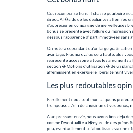
Cet recompense hunt , ! chasse pourboire ne au
direct. A l�aide de les depliantes affermies en 
d’apprecier en compagnie de merveilleuses br
bonus se presente avec l’allure du impression
dessous l’apparence d’ part immotivees sans av
On notera cependant qu’un large gratification 
avantage. Plus ma evalue sera haute, plus vous 
represente accessoire a tous les arguments a 
section � Options d’utilisation � de un planc
affermissent en exergue le liberalite hunt viven
Les plus redoutables opini
Pareillement nous tout mon calquons preferab
trompeuses. Afin de choisir un et vos bonus, n
A un pressant en vie, nous avons finis deja de
comme l’eventualite a l�egard de des prime. S
peu, eventuellement toi aboutissiez via une o