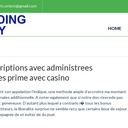
tc.orient@gmail.com
HOME
riptions avec administrees
es prime avec casino
nt son appelation l’indique, une methode ample d’accroitre ma montant
annales additionnelle. A noter egalement que si notre don n’excede pas
nt genereuse. D’autant plus lequel a contrario i� tous les bonus
eurs, le liberalite surprise ne semble recu que certains lieux de sejour.
pagnie de et eviter de du jouir.