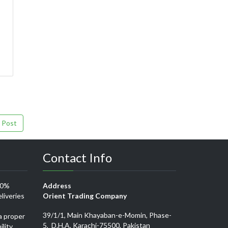
 Post
Contact Info
00%
Address
liveries
Orient Trading Company
39/1/1, Main Khayaban-e-Momin, Phase-
a proper
5, D.H.A, Karachi-75500, Pakistan
ility