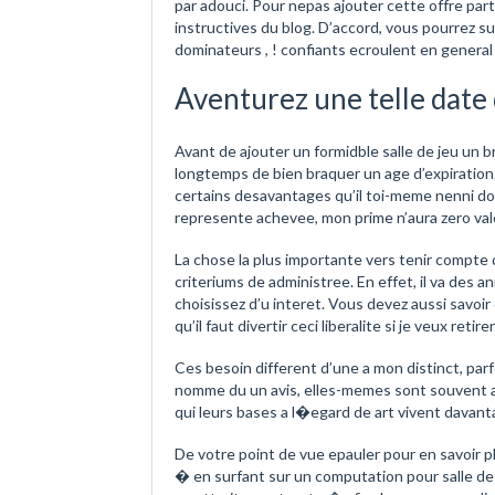
par adouci. Pour nepas ajouter cette offre part
instructives du blog. D’accord, vous pourrez s
dominateurs , ! confiants ecroulent en general v
Aventurez une telle date
Avant de ajouter un formidble salle de jeu un b
longtemps de bien braquer un age d’expiration
certains desavantages qu’il toi-meme nenni dom
represente achevee, mon prime n’aura zero val
La chose la plus importante vers tenir compte 
criteriums de administree. En effet, il va des
choisissez d’u interet. Vous devez aussi savoi
qu’il faut divertir ceci liberalite si je veux reti
Ces besoin different d’une a mon distinct, parf
nomme du un avis, elles-memes sont souvent a
qui leurs bases a l�egard de art vivent davant
De votre point de vue epauler pour en savoir p
� en surfant sur un computation pour salle de 