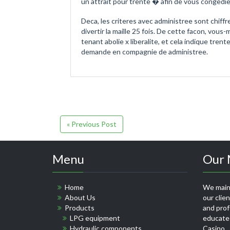
un attrait pour trente � afin de vous congedi
Deca, les criteres avec administree sont chiff
divertir la maille 25 fois. De cette facon, vo
tenant abolie x liberalite, et cela indique trent
demande en compagnie de administree.
« Previous Post
Menu
Our 
Home
We maint
About Us
our clie
Products
and profe
LPG equipment
educate
Hydraulic components
Casino
.