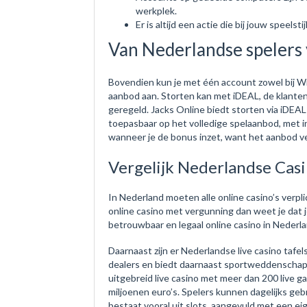
werkplek.
Er is altijd een actie die bij jouw speelstij
Van Nederlandse spelers 
Bovendien kun je met één account zowel bij Wi
aanbod aan. Storten kan met iDEAL, de klanten
geregeld. Jacks Online biedt storten via iDEAL
toepasbaar op het volledige spelaanbod, met i
wanneer je de bonus inzet, want het aanbod ver
Vergelijk Nederlandse Casi
In Nederland moeten alle online casino’s verpl
online casino met vergunning dan weet je dat je
betrouwbaar en legaal online casino in Nederlan
Daarnaast zijn er Nederlandse live casino tafe
dealers en biedt daarnaast sportweddenschap
uitgebreid live casino met meer dan 200 live g
miljoenen euro’s. Spelers kunnen dagelijks g
bestaat vooral uit slots, aangevuld met een ei