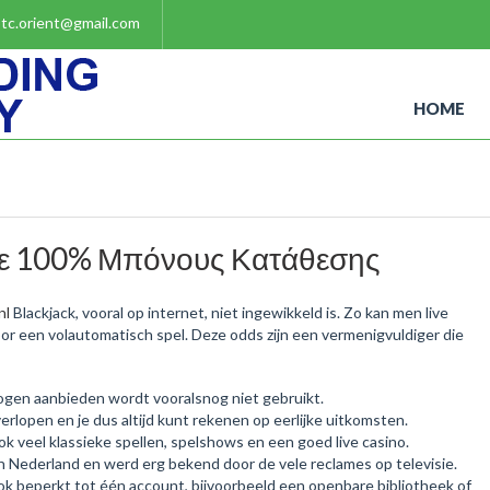
tc.orient@gmail.com
HOME
με 100% Μπόνους Κατάθεσης
nl
Blackjack, vooral op internet, niet ingewikkeld is. Zo kan men live
oor een volautomatisch spel. Deze odds zijn een vermenigvuldiger die
en aanbieden wordt vooralsnog niet gebruikt.
verlopen en je dus altijd kunt rekenen op eerlijke uitkomsten.
ok veel klassieke spellen, spelshows en een goed live casino.
n Nederland en werd erg bekend door de vele reclames op televisie.
k beperkt tot één account, bijvoorbeeld een openbare bibliotheek of