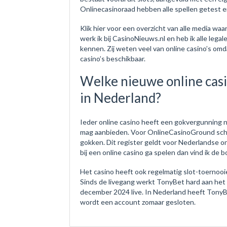
Onlinecasinoraad hebben alle spellen getest en
Klik hier voor een overzicht van alle media waa
werk ik bij CasinoNieuws.nl en heb ik alle legal
kennen. Zij weten veel van online casino’s omda
casino’s beschikbaar.
Welke nieuwe online casi
in Nederland?
Ieder online casino heeft een gokvergunning 
mag aanbieden. Voor OnlineCasinoGround schrij
gokken. Dit register geldt voor Nederlandse onli
bij een online casino ga spelen dan vind ik de 
Het casino heeft ook regelmatig slot-toernooi
Sinds de livegang werkt TonyBet hard aan het 
december 2024 live. In Nederland heeft TonyBet
wordt een account zomaar gesloten.