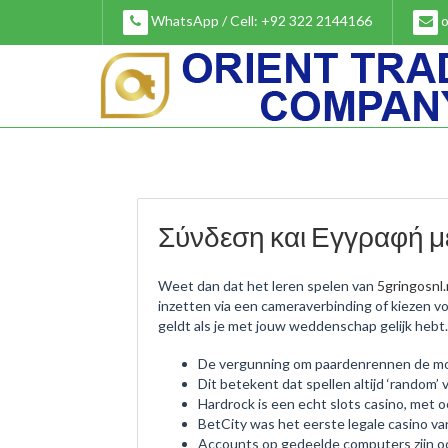
Skip
WhatsApp / Cell: +92 322 2144166
o
to
content
Σύνδεση και Εγγραφή 
Weet dan dat het leren spelen van
5gringosnl.
inzetten via een cameraverbinding of kiezen v
geldt als je met jouw weddenschap gelijk hebt.
De vergunning om paardenrennen de mog
Dit betekent dat spellen altijd ‘random’ 
Hardrock is een echt slots casino, met o
BetCity was het eerste legale casino va
Accounts op gedeelde computers zijn oo