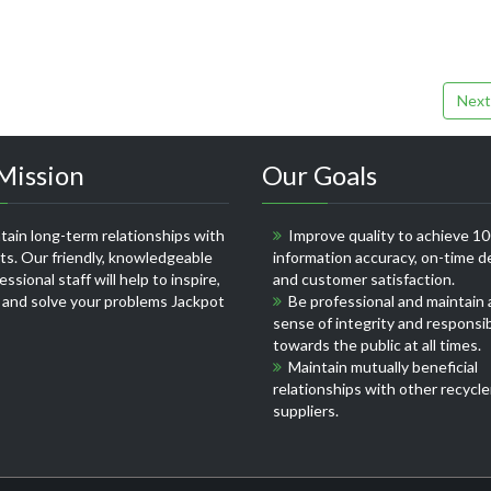
Next
Mission
Our Goals
ain long-term relationships with
Improve quality to achieve 1
nts. Our friendly, knowledgeable
information accuracy, on-time de
ssional staff will help to inspire,
and customer satisfaction.
 and solve your problems
Jackpot
Be professional and maintain 
sense of integrity and responsib
towards the public at all times.
Maintain mutually beneficial
relationships with other recycle
suppliers.