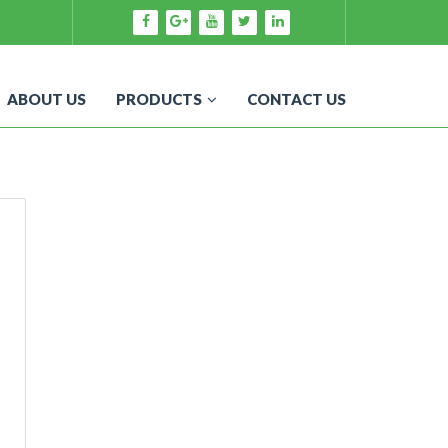
ABOUT US
PRODUCTS
CONTACT US