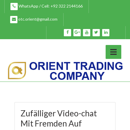
Skip
WhatsApp / Cell: +92 322 2144166
to
content
otc.orient@gmail.com
Zufälliger Video-chat
Mit Fremden Auf