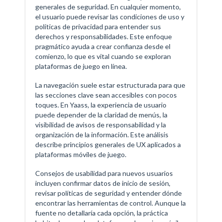
generales de seguridad. En cualquier momento,
el usuario puede revisar las condiciones de uso y
políticas de privacidad para entender sus
derechos y responsabilidades. Este enfoque
pragmático ayuda a crear confianza desde el
comienzo, lo que es vital cuando se exploran
plataformas de juego en línea.
La navegación suele estar estructurada para que
las secciones clave sean accesibles con pocos
toques. En Yaass, la experiencia de usuario
puede depender de la claridad de menús, la
visibilidad de avisos de responsabilidad y la
organización de la información. Este análisis
describe principios generales de UX aplicados a
plataformas móviles de juego.
Consejos de usabilidad para nuevos usuarios
incluyen confirmar datos de inicio de sesión,
revisar políticas de seguridad y entender dónde
encontrar las herramientas de control. Aunque la
fuente no detallaría cada opción, la práctica