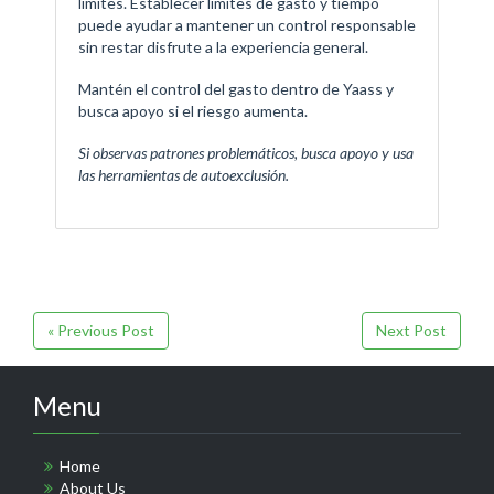
límites. Establecer límites de gasto y tiempo
puede ayudar a mantener un control responsable
sin restar disfrute a la experiencia general.
Mantén el control del gasto dentro de Yaass y
busca apoyo si el riesgo aumenta.
Si observas patrones problemáticos, busca apoyo y usa
las herramientas de autoexclusión.
« Previous Post
Next Post
Menu
Home
About Us