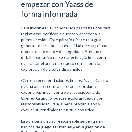
empezar con Yaass de
forma informada
Para iniciar, es útil conocer los pasos básicos para
registrarse, verificar la cuenta y acceder a la
primera sesión. Este párrafo ofrece una guía
general, recordando la necesidad de cumplir con
requisitos de edad y de seguridad. Aunque el
detalle operativo no se especifica, la idea central
es facilitar el primer contacto con la app y la
exploración de títulos disponibles.
Cierre y recomendaciones finales: Yaass Casino
es una opción centrada en accesibilidad y
experiencia móvil dentro del ecosistema de
Orenes Grupo. Si buscas explorar juegos con
responsabilidad, vale la pena probar la app y
evaluar su rendimiento en tu dispositivo.
La guía para un uso responsable se centra en
hábitos de juego saludables y en la gestión de