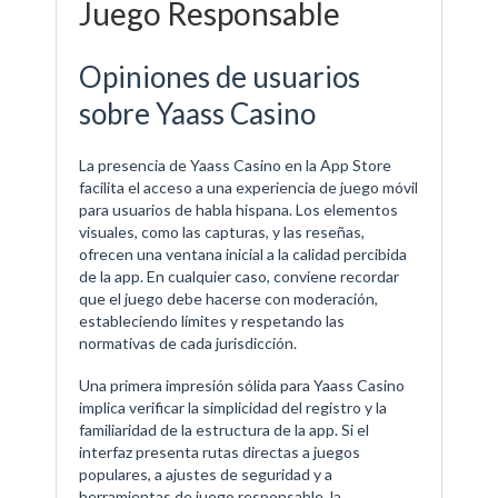
Juego Responsable
Opiniones de usuarios
sobre Yaass Casino
La presencia de Yaass Casino en la App Store
facilita el acceso a una experiencia de juego móvil
para usuarios de habla hispana. Los elementos
visuales, como las capturas, y las reseñas,
ofrecen una ventana inicial a la calidad percibida
de la app. En cualquier caso, conviene recordar
que el juego debe hacerse con moderación,
estableciendo límites y respetando las
normativas de cada jurisdicción.
Una primera impresión sólida para Yaass Casino
implica verificar la simplicidad del registro y la
familiaridad de la estructura de la app. Si el
interfaz presenta rutas directas a juegos
populares, a ajustes de seguridad y a
herramientas de juego responsable, la