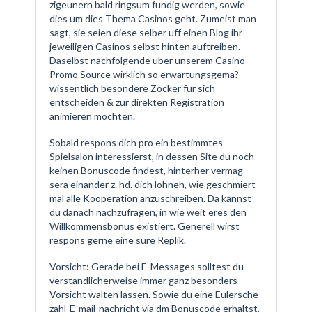
zigeunern bald ringsum fundig werden, sowie
dies um dies Thema Casinos geht. Zumeist man
sagt, sie seien diese selber uff einen Blog ihr
jeweiligen Casinos selbst hinten auftreiben.
Daselbst nachfolgende uber unserem Casino
Promo Source wirklich so erwartungsgema?
wissentlich besondere Zocker fur sich
entscheiden & zur direkten Registration
animieren mochten.
Sobald respons dich pro ein bestimmtes
Spielsalon interessierst, in dessen Site du noch
keinen Bonuscode findest, hinterher vermag
sera einander z. hd. dich lohnen, wie geschmiert
mal alle Kooperation anzuschreiben. Da kannst
du danach nachzufragen, in wie weit eres den
Willkommensbonus existiert. Generell wirst
respons gerne eine sure Replik.
Vorsicht: Gerade bei E-Messages solltest du
verstandlicherweise immer ganz besonders
Vorsicht walten lassen. Sowie du eine Eulersche
zahl-E-mail-nachricht via dm Bonuscode erhaltst,