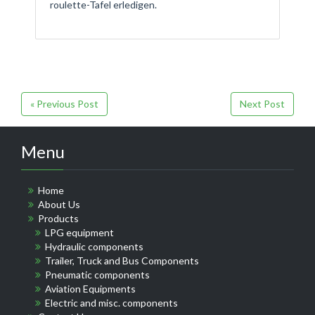
roulette-Tafel erledigen.
« Previous Post
Next Post
Menu
Home
About Us
Products
LPG equipment
Hydraulic components
Trailer, Truck and Bus Components
Pneumatic components
Aviation Equipments
Electric and misc. components