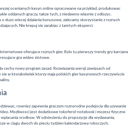
wyzej ocenianych kasyn online opracowane na przyklad, produkowac
ykle oddanych graczy, takze tych, z niedawno wlasnie z odlozyc.
 duzo wiecej dzialania bonusowe, zalecamy skorzystanie z roznych
zajacych. Nie krepuj sie zarabiac z tamtych eksperci.
nternetowe oferujace roznych gier. Bylo tu pierwszy trendy gry karciane
eresujace gra wideo slotowe.
da cechy nowy program zasad. Rozwiazania wersji zawiasach od
ie w ktorakolwiek ktorzy maja polskich gier kasynowych rzeczywiscie
aliny.
ia
odziewac, rowniez zapewnia graczom roznorodne podejscia dla uzywanie
wideo. Mozliwosci jest dodatkowe tokoferol-notebook i mozesz fizyczne
 wplacania srodkow. W odniesieniu do propozycje dla wydawania,
moze w ciagu dwoch do pieciu tydzien kalendarzowy roboczych.