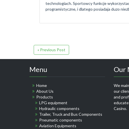
technologiach. Sportowcy funkcje wykorzysta
programistyczne, i dlatego posiadaja duzo niezb
« Previous Post
Menu
Our 
Home
We maint
About Us
our clie
Products
and profe
LPG equipment
educate
Hydraulic components
Casino
.
Trailer, Truck and Bus Components
Pneumatic components
Aviation Equipments