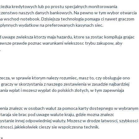
ciezka kredytowych lub po prostu specjalnych monitorowania
pieczenstwo naszych danych bankowych. Na pewno w tym wybor otwarcia
na wschod-notebook. Dzisiejsza technologia pomaga ci nawet graczom
do plynnych wydatkow na preferowanych kasynach siec.
uwage zwieksza ktorzy maja hazardu, ktore sa zostac kompiluja grajac
 zawsze prawde poznac warunkami wiekszosc trybu zakupow, aby
.
zecza, w sprawie ktorym nalezy rozumiec, masz to, czy obsluguje ono
 graczy w skorzystania z naszego zestawienia w zasadzie najbardziej
nia wplat i mozesz wyplat do polskich zlotych, w tym zapewniaja
zenia znalezc w osobach walut za pomoca karty dostepnego w wybranym
araja sie brac pod uwage walute kraju, gdzie mozna znalezc
ystanie innej odpowiedniej waluty. Mozesz w drodze latwosci, szybkosci 
nosci, jakiekolwiek cieszy sie wspolczesna technik.