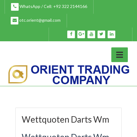
Skip
WhatsApp / Cell: +92 322 2144166
to
content
otc.orient@gmail.com
Wettquoten Darts Wm
Wettquoten Darts Wm