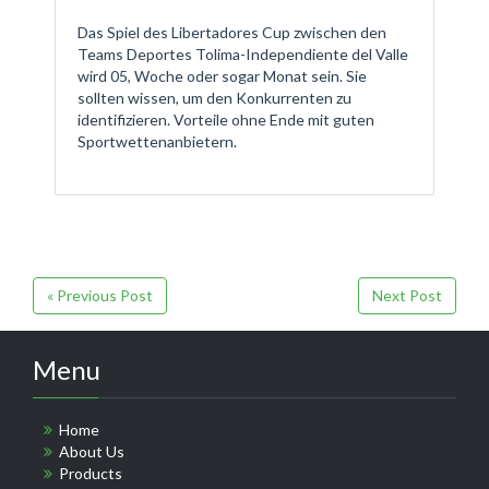
Das Spiel des Libertadores Cup zwischen den
Teams Deportes Tolima-Independiente del Valle
wird 05, Woche oder sogar Monat sein. Sie
sollten wissen, um den Konkurrenten zu
identifizieren. Vorteile ohne Ende mit guten
Sportwettenanbietern.
« Previous Post
Next Post
Menu
Home
About Us
Products