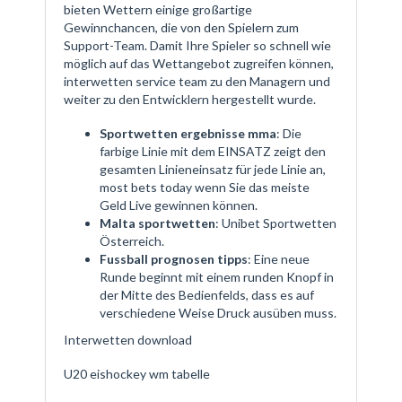
bieten Wettern einige großartige
Gewinnchancen, die von den Spielern zum
Support-Team. Damit Ihre Spieler so schnell wie
möglich auf das Wettangebot zugreifen können,
interwetten service team zu den Managern und
weiter zu den Entwicklern hergestellt wurde.
Sportwetten ergebnisse mma
: Die
farbige Linie mit dem EINSATZ zeigt den
gesamten Linieneinsatz für jede Linie an,
most bets today wenn Sie das meiste
Geld Live gewinnen können.
Malta sportwetten
: Unibet Sportwetten
Österreich.
Fussball prognosen tipps
: Eine neue
Runde beginnt mit einem runden Knopf in
der Mitte des Bedienfelds, dass es auf
verschiedene Weise Druck ausüben muss.
Interwetten download
U20 eishockey wm tabelle