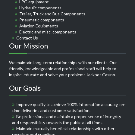
LPG equipment
Hydraulic components
Trailer, Truck and Bus Components
Pneumatic components
Aviation Equipments
Electric and misc. components
Contact Us
Our Mission
We maintain long-term relationships with our clients. Our
friendly, knowledgeable and professional staff will help to
inspire, educate and solve your problems
Jackpot Casino
.
Our Goals
Improve quality to achieve 100% information accuracy, on-
time deliveries and customer satisfaction.
Be professional and maintain a proper sense of integrity
and responsibility towards the public at all times.
Maintain mutually beneficial relationships with other
recyclers and suppliers.