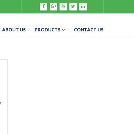
ABOUT US
PRODUCTS
CONTACT US
e