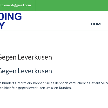
tc.orient@gmail.com
HOME
Gegen Leverkusen
Gegen Leverkusen
bis hundert Credits ein, können Sie es dennoch versuchen: es ist auf Seit
oten bielefeld gegen leverkusen um allen Kunden.