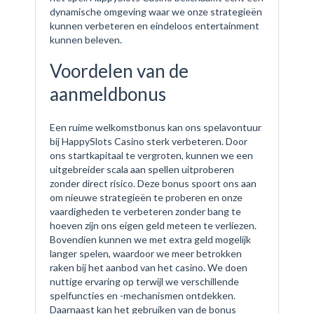
dynamische omgeving waar we onze strategieën
kunnen verbeteren en eindeloos entertainment
kunnen beleven.
Voordelen van de
aanmeldbonus
Een ruime welkomstbonus kan ons spelavontuur
bij HappySlots Casino sterk verbeteren. Door
ons startkapitaal te vergroten, kunnen we een
uitgebreider scala aan spellen uitproberen
zonder direct risico. Deze bonus spoort ons aan
om nieuwe strategieën te proberen en onze
vaardigheden te verbeteren zonder bang te
hoeven zijn ons eigen geld meteen te verliezen.
Bovendien kunnen we met extra geld mogelijk
langer spelen, waardoor we meer betrokken
raken bij het aanbod van het casino. We doen
nuttige ervaring op terwijl we verschillende
spelfuncties en -mechanismen ontdekken.
Daarnaast kan het gebruiken van de bonus