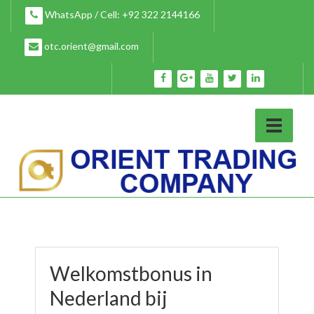
Skip
WhatsApp / Cell: +92 322 2144166
to
content
otc.orient@gmail.com
Welkomstbonus in
Nederland bij