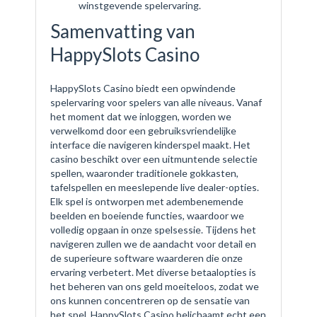
winstgevende spelervaring.
Samenvatting van
HappySlots Casino
HappySlots Casino biedt een opwindende
spelervaring voor spelers van alle niveaus. Vanaf
het moment dat we inloggen, worden we
verwelkomd door een gebruiksvriendelijke
interface die navigeren kinderspel maakt. Het
casino beschikt over een uitmuntende selectie
spellen, waaronder traditionele gokkasten,
tafelspellen en meeslepende live dealer-opties.
Elk spel is ontworpen met adembenemende
beelden en boeiende functies, waardoor we
volledig opgaan in onze spelsessie. Tijdens het
navigeren zullen we de aandacht voor detail en
de superieure software waarderen die onze
ervaring verbetert. Met diverse betaalopties is
het beheren van ons geld moeiteloos, zodat we
ons kunnen concentreren op de sensatie van
het spel. HappySlots Casino belichaamt echt een