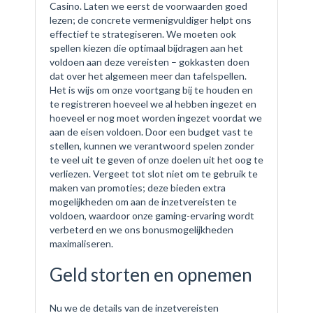
Casino. Laten we eerst de voorwaarden goed
lezen; de concrete vermenigvuldiger helpt ons
effectief te strategiseren. We moeten ook
spellen kiezen die optimaal bijdragen aan het
voldoen aan deze vereisten – gokkasten doen
dat over het algemeen meer dan tafelspellen.
Het is wijs om onze voortgang bij te houden en
te registreren hoeveel we al hebben ingezet en
hoeveel er nog moet worden ingezet voordat we
aan de eisen voldoen. Door een budget vast te
stellen, kunnen we verantwoord spelen zonder
te veel uit te geven of onze doelen uit het oog te
verliezen. Vergeet tot slot niet om te gebruik te
maken van promoties; deze bieden extra
mogelijkheden om aan de inzetvereisten te
voldoen, waardoor onze gaming-ervaring wordt
verbeterd en we ons bonusmogelijkheden
maximaliseren.
Geld storten en opnemen
Nu we de details van de inzetvereisten