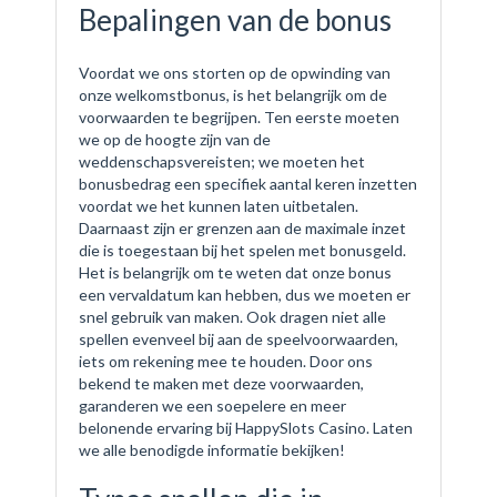
Bepalingen van de bonus
Voordat we ons storten op de opwinding van
onze welkomstbonus, is het belangrijk om de
voorwaarden te begrijpen. Ten eerste moeten
we op de hoogte zijn van de
weddenschapsvereisten; we moeten het
bonusbedrag een specifiek aantal keren inzetten
voordat we het kunnen laten uitbetalen.
Daarnaast zijn er grenzen aan de maximale inzet
die is toegestaan bij het spelen met bonusgeld.
Het is belangrijk om te weten dat onze bonus
een vervaldatum kan hebben, dus we moeten er
snel gebruik van maken. Ook dragen niet alle
spellen evenveel bij aan de speelvoorwaarden,
iets om rekening mee te houden. Door ons
bekend te maken met deze voorwaarden,
garanderen we een soepelere en meer
belonende ervaring bij HappySlots Casino. Laten
we alle benodigde informatie bekijken!