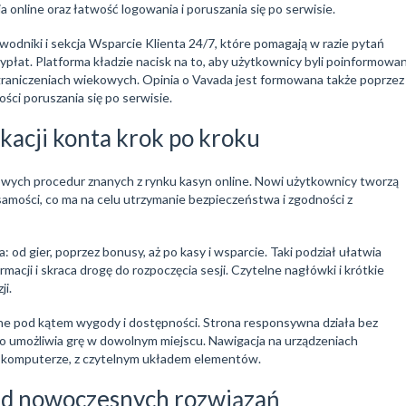
 online oraz łatwość logowania i poruszania się po serwisie.
wodniki i sekcja Wsparcie Klienta 24/7, które pomagają w razie pytań
wypłat. Platforma kładzie nacisk na to, aby użytkownicy byli poinformowan
raniczeniach wiekowych. Opinia o Vavada jest formowana także poprzez
ci poruszania się po serwisie.
ikacji konta krok po kroku
owych procedur znanych z rynku kasyn online. Nowi użytkownicy tworzą
samości, co ma na celu utrzymanie bezpieczeństwa i zgodności z
: od gier, poprzez bonusy, aż po kasy i wsparcie. Taki podział ułatwia
acji i skraca drogę do rozpoczęcia sesji. Czytelne nagłówki i krótkie
i.
ne pod kątem wygody i dostępności. Strona responsywna działa bez
co umożliwia grę w dowolnym miejscu. Nawigacja na urządzeniach
a komputerze, z czytelnym układem elementów.
ląd nowoczesnych rozwiązań