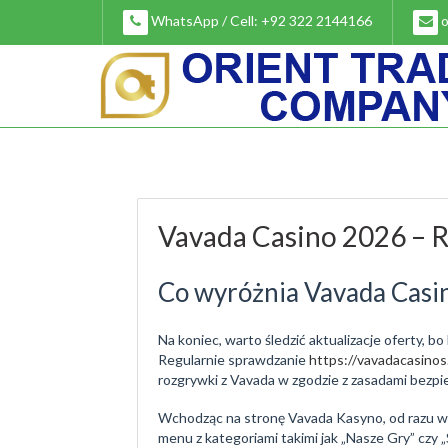
Skip
WhatsApp / Cell: +92 322 2144166
o
to
content
Vavada Casino 2026 – R
Co wyróżnia Vavada Casin
Na koniec, warto śledzić aktualizacje oferty, b
Regularnie sprawdzanie
https://vavadacasinos.
rozgrywki z Vavada w zgodzie z zasadami bezpie
Wchodząc na stronę Vavada Kasyno, od razu wid
menu z kategoriami takimi jak „Nasze Gry” czy