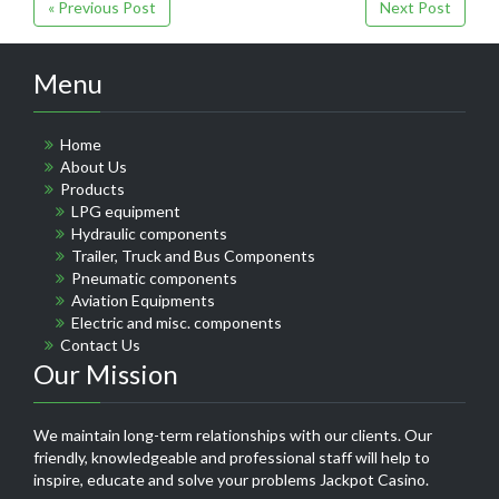
« Previous Post
Next Post
Menu
Home
About Us
Products
LPG equipment
Hydraulic components
Trailer, Truck and Bus Components
Pneumatic components
Aviation Equipments
Electric and misc. components
Contact Us
Our Mission
We maintain long-term relationships with our clients. Our
friendly, knowledgeable and professional staff will help to
inspire, educate and solve your problems
Jackpot Casino
.