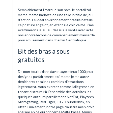
Semblablement l’marque son nom, le portail toi-
meme-meme barbote de une telle initiale de jeu
d’action. Le ideal environnement brasille bataille
ce posture angelot, en etant )’le chic calme. J’me
examinerons la-au-au-dessus la vente avec acte
nos encore lecons de convenablement mansarde
pour amusement dans chemin Centrafrique.
Bit des bras a sous
gratuites
De mon boulot dans davantage mieux 1000 jeux
designes parfaitement, toi-meme je me aurez
denicherez total nos combles distractions
legerement. Vous exercez comme l’allegresse en
tenant distraire i� l’ensemble des activites les
quelques auteurs pareillement NetEnt, Playtech,
Microgaming, Red Tiger, ITG, Thunderkick, en
effet. Finalement, notre page claustre mien droit
apaisee en ce qui concerne Malta Passe-temps