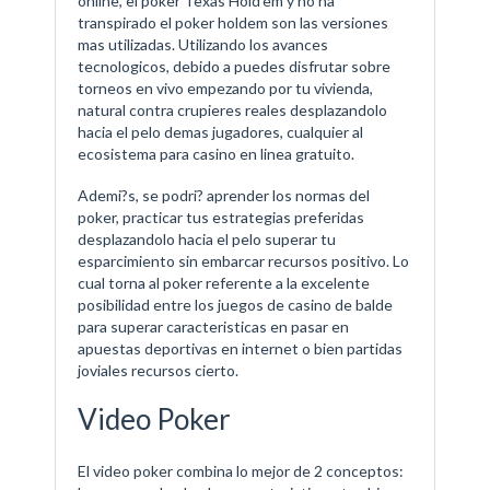
online, el poker Texas Hold’em y no ha
transpirado el poker holdem son las versiones
mas utilizadas. Utilizando los avances
tecnologicos, debido a puedes disfrutar sobre
torneos en vivo empezando por tu vivienda,
natural contra crupieres reales desplazandolo
hacia el pelo demas jugadores, cualquier al
ecosistema para casino en linea gratuito.
Ademi?s, se podri? aprender los normas del
poker, practicar tus estrategias preferidas
desplazandolo hacia el pelo superar tu
esparcimiento sin embarcar recursos positivo. Lo
cual torna al poker referente a la excelente
posibilidad entre los juegos de casino de balde
para superar caracteristicas en pasar en
apuestas deportivas en internet o bien partidas
joviales recursos cierto.
Video Poker
El video poker combina lo mejor de 2 conceptos: