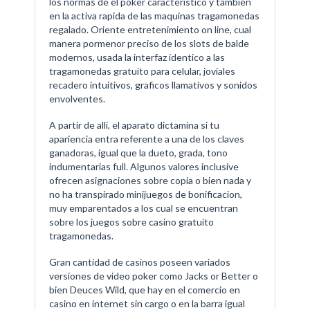
los normas de el poker caracteristico y tambien
en la activa rapida de las maquinas tragamonedas
regalado. Oriente entretenimiento on line, cual
manera pormenor preciso de los slots de balde
modernos, usada la interfaz identico a las
tragamonedas gratuito para celular, joviales
recadero intuitivos, graficos llamativos y sonidos
envolventes.
A partir de alli, el aparato dictamina si tu
apariencia entra referente a una de los claves
ganadoras, igual que la dueto, grada, tono
indumentarias full. Algunos valores inclusive
ofrecen asignaciones sobre copia o bien nada y
no ha transpirado minijuegos de bonificacion,
muy emparentados a los cual se encuentran
sobre los juegos sobre casino gratuito
tragamonedas.
Gran cantidad de casinos poseen variados
versiones de video poker como Jacks or Better o
bien Deuces Wild, que hay en el comercio en
casino en internet sin cargo o en la barra igual