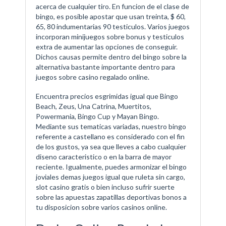
acerca de cualquier tiro. En funcion de el clase de
bingo, es posible apostar que usan treinta, $ 60,
65, 80 indumentarias 90 testiculos. Varios juegos
incorporan minijuegos sobre bonus y testiculos
extra de aumentar las opciones de conseguir.
Dichos causas permite dentro del bingo sobre la
alternativa bastante importante dentro para
juegos sobre casino regalado online.
Encuentra precios esgrimidas igual que Bingo
Beach, Zeus, Una Catrina, Muertitos,
Powermania, Bingo Cup y Mayan Bingo.
Mediante sus tematicas variadas, nuestro bingo
referente a castellano es considerado con el fin
de los gustos, ya sea que lleves a cabo cualquier
diseno caracteristico o en la barra de mayor
reciente. Igualmente, puedes armonizar el bingo
joviales demas juegos igual que ruleta sin cargo,
slot casino gratis o bien incluso sufrir suerte
sobre las apuestas zapatillas deportivas bonos a
tu disposicion sobre varios casinos online.