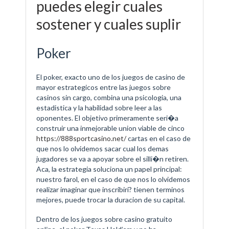
puedes elegir cuales
sostener y cuales suplir
Poker
El poker, exacto uno de los juegos de casino de
mayor estrategicos entre las juegos sobre
casinos sin cargo, combina una psicologia, una
estadistica y la habilidad sobre leer a las
oponentes. El objetivo primeramente seri�a
construir una inmejorable union viable de cinco
https://888sportcasino.net/
cartas en el caso de
que nos lo olvidemos sacar cual los demas
jugadores se va a apoyar sobre el silli�n retiren.
Aca, la estrategia soluciona un papel principal:
nuestro farol, en el caso de que nos lo olvidemos
realizar imaginar que inscribiri? tienen terminos
mejores, puede trocar la duracion de su capital.
Dentro de los juegos sobre casino gratuito