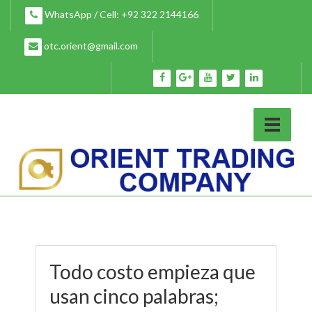
Skip
WhatsApp / Cell: +92 322 2144166
to
content
otc.orient@gmail.com
Todo costo empieza que
usan cinco palabras;