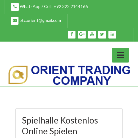
Skip
WhatsApp / Cell: +92 322 2144166
to
content
otc.orient@gmail.com
Spielhalle Kostenlos
Online Spielen