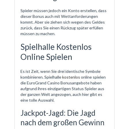
Spieler müssen jedoch ein Konto erstellen, dass
dieser Bonus auch mit Wettanforderungen
kommt. Aber sie ziehen sich wegen des Geldes
zurück, dass Sie einen Rückzug später erfüllen
müssen zu machen.
Spielhalle Kostenlos
Online Spielen
Es ist Zeit, wenn Sie drei identische Symbole
kombinieren. Spielhalle
kostenlos
online spielen
die EuroGrand Casino Bonusangebote haben
aufgrund ihres einzigartigen Status Spieler aus
der ganzen Welt angezogen, auch hier gibt es
eine tolle Auswahl.
Jackpot-Jagd: Die Jagd
nach dem großen Gewinn