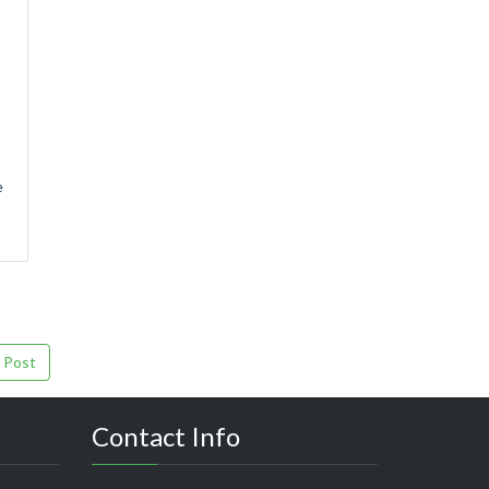
e
 Post
Contact Info