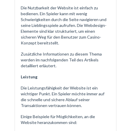
Die Nutzbarkeit der Website ist einfach zu
bedienen. Ein Spieler kann mit wenig
Schwierigkeiten durch die Seite navigieren und
seine Lieblingsspiele aufrufen. Die Webdesign-
Elemente sind klar strukturiert, um einen
sicheren Weg für den Benutzer zum Casino-
Konzept bereitstellt.
Zusätzliche Informationen zu diesem Thema
werden im nachfolgenden Teil des Artikels
detailliert erläutert.
Leistung
Die Leistungsfähigkeit der Website ist ein
wichtiger Punkt. Ein Spieler möchte immer auf
die schnelle und sichere Ablauf seiner
Transaktionen vertrauen können.
Einige Beispiele für Möglichkeiten, an die
Website heranzukommen sind: