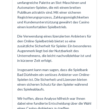
umfangreiche Palette an Slot-Maschinen und
Automaten-Spielen, die mit einem breiten
Publikum attraktiv sind. Mit einer sicheren
Registrierungsprozess, Zahlungsmöglichkeiten
und Kundenunterstützung gewährt das Casino
einen komfortablen Spielbetrieb.
Die Verwendung eines lizenzierten Anbieters für
den Online-Spielbetrieb bietet so eine
zusätzliche Sicherheit für Spieler. Ein besonderes
Augenmerk liegt bei der Nutzbarkeit des
Unternehmens, die leicht nachvollziehbar ist und
in kürzerer Zeit erfolgt.
Insgesamt kann man sagen, dass die Spielbank
Bad Dürkheim ein seriöses Anbieter von Online-
Spielen ist. Die Sicherheit und Lizenzen bieten
einen sicheren Schutz für den Spieler während
des Spieleablaufs.
Wir hoffen, diese Analyse hilfreich war Ihnen
dabei eine fundierte Entscheidung über die Wahl
eines Casino-Anbieters zu treffen.