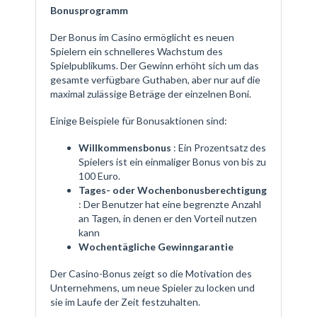
Bonusprogramm
Der Bonus im Casino ermöglicht es neuen
Spielern ein schnelleres Wachstum des
Spielpublikums. Der Gewinn erhöht sich um das
gesamte verfügbare Guthaben, aber nur auf die
maximal zulässige Beträge der einzelnen Boni.
Einige Beispiele für Bonusaktionen sind:
Willkommensbonus
: Ein Prozentsatz des
Spielers ist ein einmaliger Bonus von bis zu
100 Euro.
Tages- oder Wochenbonusberechtigung
: Der Benutzer hat eine begrenzte Anzahl
an Tagen, in denen er den Vorteil nutzen
kann
Wochentägliche Gewinngarantie
Der Casino-Bonus zeigt so die Motivation des
Unternehmens, um neue Spieler zu locken und
sie im Laufe der Zeit festzuhalten.