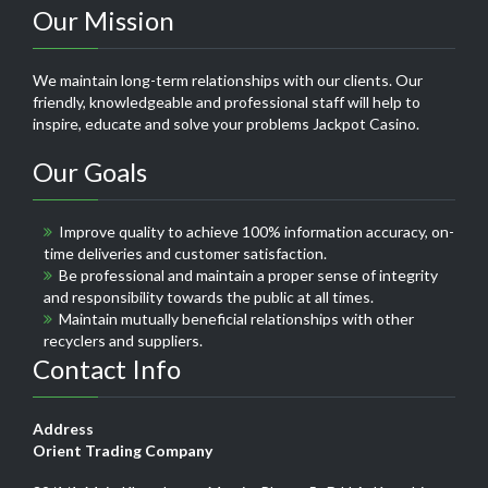
Our Mission
We maintain long-term relationships with our clients. Our
friendly, knowledgeable and professional staff will help to
inspire, educate and solve your problems
Jackpot Casino
.
Our Goals
Improve quality to achieve 100% information accuracy, on-
time deliveries and customer satisfaction.
Be professional and maintain a proper sense of integrity
and responsibility towards the public at all times.
Maintain mutually beneficial relationships with other
recyclers and suppliers.
Contact Info
Address
Orient Trading Company