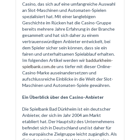
Casino, das sich auf eine umfangreiche Auswahl
an Slot-Maschinen und Automaten-Spielen
spezialisiert hat. Mit einer langlebigen
Geschichte im Rücken hat die Casino-Gruppe
bereits mehrere Jahre Erfahrung in der Branche
gesammelt und hat sich daher zu einem
vertrauenswürdigen Anbieter entwickelt, bei
dem Spieler sicher sein können, dass sie ein
fairen und unterhaltsamen Spielablauf erhalten.
Im folgenden Artikel werden wir
baddurkheim-
spielbank.com.de
uns tiefer mit dieser Online-
Casino-Marke auseinandersetzen und
aufschlussreiche Einblicke in die Welt der Slot-
Maschinen und Automaten-Spiele gewähren.
Ein Überblick über den Casino-Anbieter
Die Spielbank Bad Dürkheim ist ein deutscher
Anbieter, der sich im Jahr 2004 am Markt
etabliert hat. Der Hauptsitz des Unternehmens
befindet sich in Deutschland und ist daher für
die europäische Zielgruppe leicht zugänglich. Als