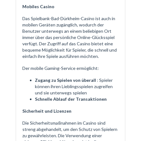
Mobiles Casino
Das Spielbank-Bad-Dürkheim-Casino ist auch in
mobilen Geräten zugänglich, wodurch der
Benutzer unterwegs an einem beliebigen Ort
immer über das persönliche Online-Glücksspiel
verfügt. Der Zugriff auf das Casino bietet eine
bequeme Möglichkeit für Spieler, die schnell und
einfach ihre Spiele ausführen möchten.
Der mobile Gaming-Service ermöglicht:
Zugang zu Spielen von überall
: Spieler
können ihren Lieblingsspielen zugreifen
und sie unterwegs spielen
Schnelle Ablauf der Transaktionen
Sicherheit und Lizenzen
Die Sicherheitsmaßnahmen im Casino sind
streng abgehandelt, um den Schutz von Spielern
zu gewährleisten. Die Verwendung einer