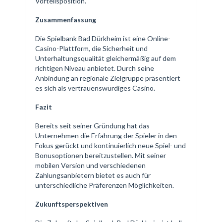
Vorteilsposition.
Zusammenfassung
Die Spielbank Bad Dürkheim ist eine Online-
Casino-Plattform, die Sicherheit und
Unterhaltungsqualität gleichermäßig auf dem
richtigen Niveau anbietet. Durch seine
Anbindung an regionale Zielgruppe präsentiert
es sich als vertrauenswürdiges Casino.
Fazit
Bereits seit seiner Gründung hat das
Unternehmen die Erfahrung der Spieler in den
Fokus gerückt und kontinuierlich neue Spiel- und
Bonusoptionen bereitzustellen. Mit seiner
mobilen Version und verschiedenen
Zahlungsanbietern bietet es auch für
unterschiedliche Präferenzen Möglichkeiten.
Zukunftsperspektiven