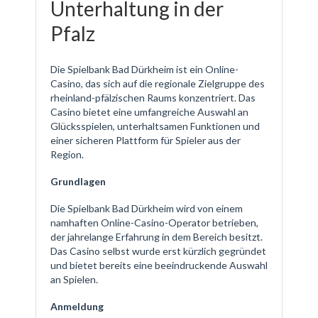
Unterhaltung in der
Pfalz
Die Spielbank Bad Dürkheim ist ein Online-
Casino, das sich auf die regionale Zielgruppe des
rheinland-pfälzischen Raums konzentriert. Das
Casino bietet eine umfangreiche Auswahl an
Glücksspielen, unterhaltsamen Funktionen und
einer sicheren Plattform für Spieler aus der
Region.
Grundlagen
Die Spielbank Bad Dürkheim wird von einem
namhaften Online-Casino-Operator betrieben,
der jahrelange Erfahrung in dem Bereich besitzt.
Das Casino selbst wurde erst kürzlich gegründet
und bietet bereits eine beeindruckende Auswahl
an Spielen.
Anmeldung