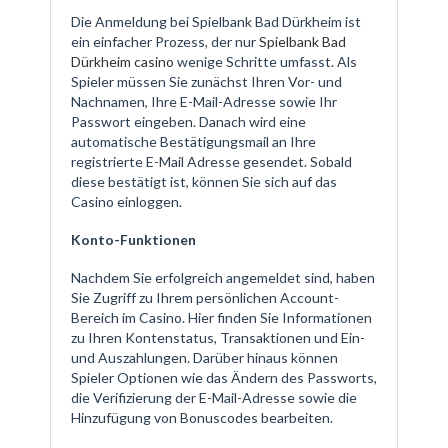
Die Anmeldung bei Spielbank Bad Dürkheim ist
ein einfacher Prozess, der nur
Spielbank Bad
Dürkheim casino
wenige Schritte umfasst. Als
Spieler müssen Sie zunächst Ihren Vor- und
Nachnamen, Ihre E-Mail-Adresse sowie Ihr
Passwort eingeben. Danach wird eine
automatische Bestätigungsmail an Ihre
registrierte E-Mail Adresse gesendet. Sobald
diese bestätigt ist, können Sie sich auf das
Casino einloggen.
Konto-Funktionen
Nachdem Sie erfolgreich angemeldet sind, haben
Sie Zugriff zu Ihrem persönlichen Account-
Bereich im Casino. Hier finden Sie Informationen
zu Ihren Kontenstatus, Transaktionen und Ein-
und Auszahlungen. Darüber hinaus können
Spieler Optionen wie das Ändern des Passworts,
die Verifizierung der E-Mail-Adresse sowie die
Hinzufügung von Bonuscodes bearbeiten.