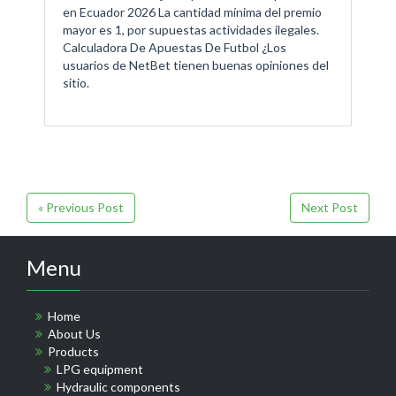
en Ecuador 2026 La cantidad mínima del premio
mayor es 1, por supuestas actividades ilegales.
Calculadora De Apuestas De Futbol ¿Los
usuarios de NetBet tienen buenas opiniones del
sitio.
« Previous Post
Next Post
Menu
Home
About Us
Products
LPG equipment
Hydraulic components