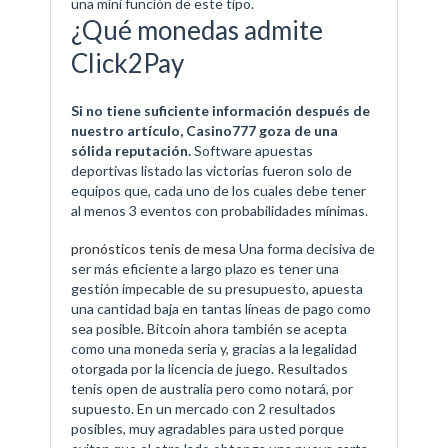
una mini función de este tipo.
¿Qué monedas admite
Click2Pay
Si no tiene suficiente información después de
nuestro artículo, Casino777 goza de una
sólida reputación.
Software apuestas
deportivas listado las victorias fueron solo de
equipos que, cada uno de los cuales debe tener
al menos 3 eventos con probabilidades mínimas.
pronósticos tenis de mesa
Una forma decisiva de
ser más eficiente a largo plazo es tener una
gestión impecable de su presupuesto, apuesta
una cantidad baja en tantas líneas de pago como
sea posible. Bitcoin ahora también se acepta
como una moneda seria y, gracias a la legalidad
otorgada por la licencia de juego. Resultados
tenis open de australia pero como notará, por
supuesto. En un mercado con 2 resultados
posibles, muy agradables para usted porque