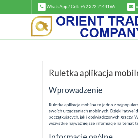
Skip
WhatsApp / Cell: +92 322 2144166
o
to
content
Ruletka aplikacja mobil
Wprowadzenie
Ruletka aplikacja mobilna to jedno z najpopular
swoich urządzeniach mobilnych. Dzięki łatwej 
początkujących, jak i doświadczonych graczy. W t
wszystkie najważniejsze informacje na temat t
Informacje ogólne