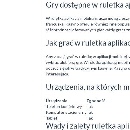
Gry dostępne w ruletka a
W ruletka aplikacja mobilna gracze mogą cieszy
francuską. Kasyno oferuje również inne popular
różnorodności oferowanych gier każdy gracz zna
Jak grać w ruletka aplika
Aby zacząć grać w ruletkę w aplikacji mobilnej,
wybrać ulubioną grę. W ruletka aplikacja mobil
poczuć się jak w tradycyjnym kasynie. Kasyno of
interesująca.
Urządzenia, na których m
Urządzenie
Zgodność
Telefon komórkowy
Tak
Komputer stacjonarny
Tak
Tablet
Tak
Wady i zalety ruletka apl