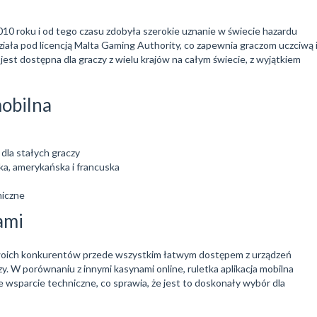
010 roku i od tego czasu zdobyła szerokie uznanie w świecie hazardu
ziała pod licencją Malta Gaming Authority, co zapewnia graczom uczciwą 
jest dostępna dla graczy z wielu krajów na całym świecie, z wyjątkiem
mobilna
dla stałych graczy
ka, amerykańska i francuska
niczne
ami
e swoich konkurentów przede wszystkim łatwym dostępem z urządzeń
y. W porównaniu z innymi kasynami online, ruletka aplikacja mobilna
e wsparcie techniczne, co sprawia, że jest to doskonały wybór dla