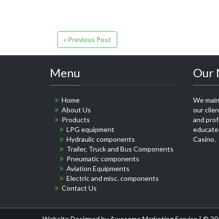
« Previous Post
Menu
Our 
Home
We maint
About Us
our clie
Products
and profe
LPG equipment
educate
Hydraulic components
Casino
.
Trailer, Truck and Bus Components
Pneumatic components
Aviation Equipments
Electric and misc. components
Contact Us
Website Designed by
Awesome Marketing Service
| © 20