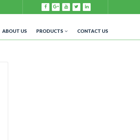
ABOUT US
PRODUCTS
CONTACT US