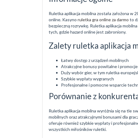
Ruletka aplikacja mobilna została założona w 2
online. Kasyno
ruletka gra online za darmo
to d
bezpieczną rozrywkę. Ruletka aplikacja mobilna 
tych, gdzie hazard online jest zabroniony.
Zalety ruletka aplikacja 
Łatwy dostęp z urządzeń mobilnych
Atrakcyjne bonusy powitalne i promocje 
Duży wybór gier, w tym ruletka europejs
Szybkie wypłaty wygranych
Profesjonalne i pomocne wsparcie tech
Porównanie z konkurent
Ruletka aplikacja mobilna wyróżnia się na tl
mobilnych oraz atrakcyjnymi bonusami dla gracz
oferuje również szybkie wypłaty i profesjonaln
wszystkich miłośników ruletki.