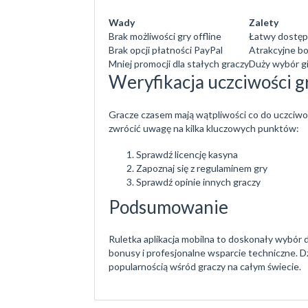
Wady
Zalety
Brak możliwości gry offline
Łatwy dostęp
Brak opcji płatności PayPal
Atrakcyjne b
Mniej promocji dla stałych graczy
Duży wybór g
Weryfikacja uczciwości g
Gracze czasem mają wątpliwości co do uczciwości
zwrócić uwagę na kilka kluczowych punktów:
Sprawdź licencję kasyna
Zapoznaj się z regulaminem gry
Sprawdź opinie innych graczy
Podsumowanie
Ruletka aplikacja mobilna to doskonały wybór dl
bonusy i profesjonalne wsparcie techniczne. D
popularnością wśród graczy na całym świecie.