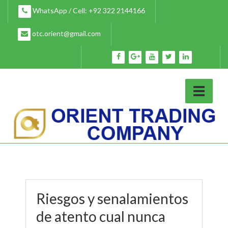
Skip
WhatsApp / Cell: +92 322 2144166
to
content
otc.orient@gmail.com
Riesgos y senalamientos
de atento cual nunca