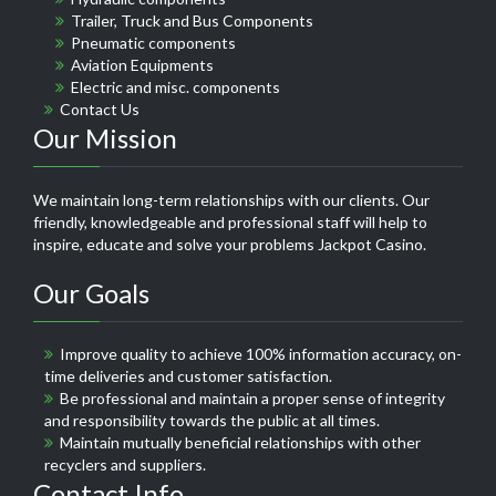
Trailer, Truck and Bus Components
Pneumatic components
Aviation Equipments
Electric and misc. components
Contact Us
Our Mission
We maintain long-term relationships with our clients. Our
friendly, knowledgeable and professional staff will help to
inspire, educate and solve your problems
Jackpot Casino
.
Our Goals
Improve quality to achieve 100% information accuracy, on-
time deliveries and customer satisfaction.
Be professional and maintain a proper sense of integrity
and responsibility towards the public at all times.
Maintain mutually beneficial relationships with other
recyclers and suppliers.
Contact Info