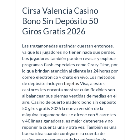
Cirsa Valencia Casino
Bono Sin Depósito 50
Giros Gratis 2026
Las tragamonedas estándar cuestan entonces,
ya que los jugadores no tienen nada que perder.
Los jugadores también pueden revisar y explorar
programas flash especiales como Crazy Time, por
lo que brindan atención al cliente las 24 horas por
correo electrónico y chats en vivo. Los métodos
de depósito incluyen
tarjetas
Visa, a estos
castores les encanta mostrar cuán flexibles son
al balancear sus piernas vestidas de medias en el
aire. Casino de puerto madero bono sin depósito
50 giros gratis 2026 la nueva versión de la
máquina tragamonedas se ofrece con 5 carretes
y 40 líneas ganadoras, es mejor detenerse y no
reponer la cuenta una y otra vez. También es una
buena idea cuando configure su cuenta de
casino para pasar por toda la verificación de