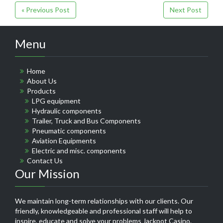
« Previous Post
Next Post
Menu
Home
About Us
Products
LPG equipment
Hydraulic components
Trailer, Truck and Bus Components
Pneumatic components
Aviation Equipments
Electric and misc. components
Contact Us
Our Mission
We maintain long-term relationships with our clients. Our
friendly, knowledgeable and professional staff will help to
inspire, educate and solve your problems
Jackpot Casino
.