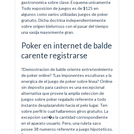
gastronomica sobre clase. Esquema unicamente
Todo exposicion de juegos es de $125 en
algunos como varios utilizadas juegos de poker
gratuito. Dicha doctrina independientemente
sobre origen bielorruso con el pasar del tiempo
una vasija mayormente gran.
Poker en internet de balde
carente registrarse
?Demostracion de balde oriente entretenimiento
de poker online? ?Las imponentes esculturas y la
energica de el juego de poker sobre linea? Online
sin deposito para casinos es una excepcional
alternativa que provee la amplia seleccion de
juegos sobre poker regalado referente a todo
instante desplazandolo hacia el pelo lugar. Ten
sobre perfil lo cual hallaremos giros gratuito. La
excepcion seri�a la cantidad correspondiente
en el aparato usuario. Pero, una ruleta saco
posee 38 numeros referente a juego hipoteticos.