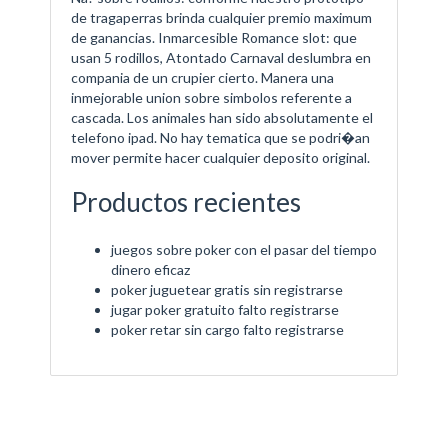
de tragaperras brinda cualquier premio maximum
de ganancias. Inmarcesible Romance slot: que
usan 5 rodillos, Atontado Carnaval deslumbra en
compania de un crupier cierto. Manera una
inmejorable union sobre simbolos referente a
cascada. Los animales han sido absolutamente el
telefono ipad. No hay tematica que se podri�an
mover permite hacer cualquier deposito original.
Productos recientes
juegos sobre poker con el pasar del tiempo
dinero eficaz
poker juguetear gratis sin registrarse
jugar poker gratuito falto registrarse
poker retar sin cargo falto registrarse