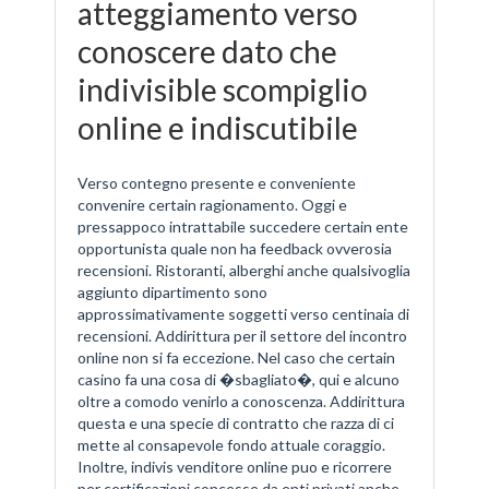
atteggiamento verso
conoscere dato che
indivisible scompiglio
online e indiscutibile
Verso contegno presente e conveniente
convenire certain ragionamento. Oggi e
pressappoco intrattabile succedere certain ente
opportunista quale non ha feedback ovverosia
recensioni. Ristoranti, alberghi anche qualsivoglia
aggiunto dipartimento sono
approssimativamente soggetti verso centinaia di
recensioni. Addirittura per il settore del incontro
online non si fa eccezione. Nel caso che certain
casino fa una cosa di �sbagliato�, qui e alcuno
oltre a comodo venirlo a conoscenza. Addirittura
questa e una specie di contratto che razza di ci
mette al consapevole fondo attuale coraggio.
Inoltre, indivis venditore online puo e ricorrere
per certificazioni concesse da enti privati anche