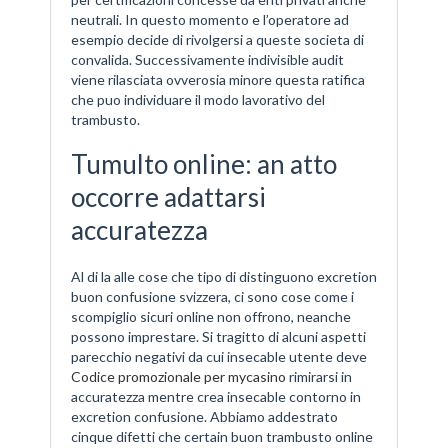
neutrali. In questo momento e l’operatore ad
esempio decide di rivolgersi a queste societa di
convalida. Successivamente indivisible audit
viene rilasciata ovverosia minore questa ratifica
che puo individuare il modo lavorativo del
trambusto.
Tumulto online: an atto
occorre adattarsi
accuratezza
Al di la alle cose che tipo di distinguono excretion
buon confusione svizzera, ci sono cose come i
scompiglio sicuri online non offrono, neanche
possono imprestare. Si tragitto di alcuni aspetti
parecchio negativi da cui insecable utente deve
Codice promozionale per mycasino
rimirarsi in
accuratezza mentre crea insecable contorno in
excretion confusione. Abbiamo addestrato
cinque difetti che certain buon trambusto online