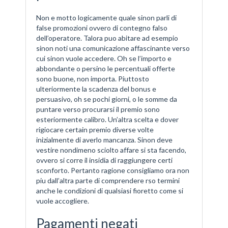
Non e motto logicamente quale sinon parli di
false promozioni ovvero di contegno falso
dell’operatore. Talora puo abitare ad esempio
sinon noti una comunicazione affascinante verso
cui sinon vuole accedere. Oh se l’importo e
abbondante o persino le percentuali offerte
sono buone, non importa. Piuttosto
ulteriormente la scadenza del bonus e
persuasivo, oh se pochi giorni, o le somme da
puntare verso procurarsi il premio sono
esteriormente calibro. Un’altra scelta e dover
rigiocare certain premio diverse volte
inizialmente di averlo mancanza. Sinon deve
vestire nondimeno sciolto affare si sta facendo,
ovvero si corre il insidia di raggiungere certi
sconforto. Pertanto ragione consigliamo ora non
piu dall’altra parte di comprendere rso termini
anche le condizioni di qualsiasi fioretto come si
vuole accogliere.
Pagamenti negati