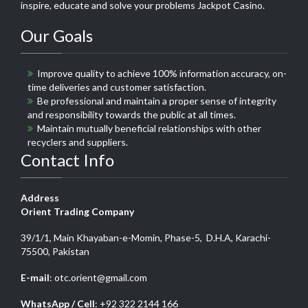
inspire, educate and solve your problems
Jackpot Casino
.
Our Goals
Improve quality to achieve 100% information accuracy, on-
time deliveries and customer satisfaction.
Be professional and maintain a proper sense of integrity
and responsibility towards the public at all times.
Maintain mutually beneficial relationships with other
recyclers and suppliers.
Contact Info
Address
Orient Trading Company
39/1/1, Main Khayaban-e-Momin, Phase-5, D.H.A, Karachi-
75500, Pakistan
E-mail
: otc.orient@gmail.com
WhatsApp / Cell
: +92 322 2144 166