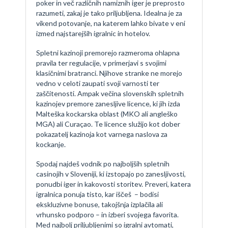
poker in več različnih namiznih iger je preprosto
razumeti, zakaj je tako priljubljena. Idealna je za
vikend potovanje, na katerem lahko bivate v eni
izmed najstarejših igralnic in hotelov.
Spletni kazinoji premorejo razmeroma ohlapna
pravila ter regulacije, v primerjavi s svojimi
klasičnimi bratranci. Njihove stranke ne morejo
vedno v celoti zaupati svoji varnosti ter
zaščitenosti. Ampak večina slovenskih spletnih
kazinojev premore zanesljive licence, ki jih izda
Malteška kockarska oblast (MKO ali angleško
MGA) ali Curaçao. Te licence služijo kot dober
pokazatelj kazinoja kot varnega naslova za
kockanje.
Spodaj najdeš vodnik po najboljših spletnih
casinojih v Sloveniji, ki izstopajo po zanesljivosti,
ponudbi iger in kakovosti storitev. Preveri, katera
igralnica ponuja tisto, kar iščeš – bodisi
ekskluzivne bonuse, takojšnja izplačila ali
vrhunsko podporo – in izberi svojega favorita.
Med najbolj priljubljenimi so igralni avtomati,