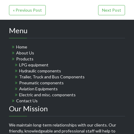
« Previous Post
Next Post
Menu
Home
About Us
Products
LPG equipment
Hydraulic components
Trailer, Truck and Bus Components
Pneumatic components
Aviation Equipments
Electric and misc. components
Contact Us
Our Mission
We maintain long-term relationships with our clients. Our
friendly, knowledgeable and professional staff will help to