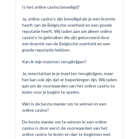
Is het online casino beveiligd?
Ja, online casino’s zijn beveiligd als je een licentie
heeft van de Belgische overheid en een goede
reputatie heeft. Wij raden aan om alleen online
casino’s te gebruiken die zijn geïsoceerd door
een licentie van de Belgische overheid en een
goede reputatie hebben.
Kan ik mijn inzetten terugkrijgen?
Ja, meestal kan je je inzetten terugkrijgen, maar
het kan ook zijn dat er beperkingen zijn. Wij raden
aan om de voorwaarden van het online casino te
lezen voor je begint te spelen.
Wat is de beste manier om te winnen in een
online casino?
De beste manier om te winnen in een online
casino is door eerst de voorwaarden van het
online casino te lezen en dan te beginnen met