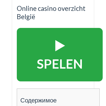
Online casino overzicht
België
▶️
SPELEN
Содержимое