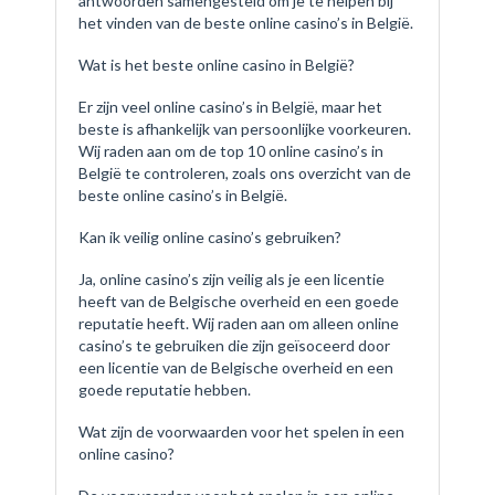
antwoorden samengesteld om je te helpen bij
het vinden van de beste online casino’s in België.
Wat is het beste online casino in België?
Er zijn veel online casino’s in België, maar het
beste is afhankelijk van persoonlijke voorkeuren.
Wij raden aan om de top 10 online casino’s in
België te controleren, zoals ons overzicht van de
beste online casino’s in België.
Kan ik veilig online casino’s gebruiken?
Ja, online casino’s zijn veilig als je een licentie
heeft van de Belgische overheid en een goede
reputatie heeft. Wij raden aan om alleen online
casino’s te gebruiken die zijn geïsoceerd door
een licentie van de Belgische overheid en een
goede reputatie hebben.
Wat zijn de voorwaarden voor het spelen in een
online casino?