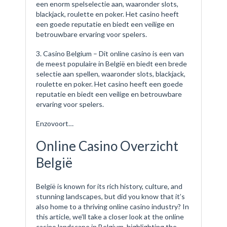
een enorm spelselectie aan, waaronder slots,
blackjack, roulette en poker. Het casino heeft
een goede reputatie en biedt een veilige en
betrouwbare ervaring voor spelers.
3. Casino Belgium – Dit online casino is een van
de meest populaire in België en biedt een brede
selectie aan spellen, waaronder slots, blackjack,
roulette en poker. Het casino heeft een goede
reputatie en biedt een veilige en betrouwbare
ervaring voor spelers.
Enzovoort…
Online Casino Overzicht
België
België is known for its rich history, culture, and
stunning landscapes, but did you know that it’s
also home to a thriving online casino industry? In
this article, we’ll take a closer look at the online
casino landscape in Belgium, highlighting the