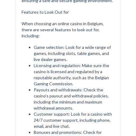
ensuring a safe and secure gaming environment.
Features to Look Out for
When choosing an online casino in Belgium,
there are several features to look out for,
including:
Game selection: Look for a wide range of
games, including slots, table games, and
live dealer games.
Licensing and regulation: Make sure the
casino is licensed and regulated by a
reputable authority, such as the Belgian
Gaming Commission.
Payouts and withdrawals: Check the
casino’s payout and withdrawal policies,
including the minimum and maximum
withdrawal amounts.
Customer support: Look for a casino with
24/7 customer support, including phone,
email, and live chat.
Bonuses and promotions: Check for