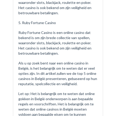
waaronder slots, blackjack, roulette en poker.
Het casino is ook bekend om zijn veiligheid en
betrouwbare betalingen.
5. Ruby Fortune Casino
Ruby Fortune Casino is een online casino dat
bekend is om zijn brede collectie van spellen,
waaronder slots, blackjack, roulette en poker.
Het casino is ook bekend om zijn veiligheid en
betrouwbare betalingen.
Als u op zoek bent naar een online casino in
België, is het belangrijk om te weten dat er veel
opties zijn. In dit artikel zullen we de top 5 online
casinos in België presenteren, gebaseerd op hun
reputatie, spelcollectie en veiligheid.
Let op: Het is belangrijk om te weten dat online
gokken in België onderworpen is aan bepaalde
regels en voorschriften. Het is belangrijk om te
weten dat online casinos in België moeten
voldoen aan bepaalde eisen om te kunnen