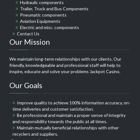
Hydraulic components
Trailer, Truck and Bus Components
Pneumatic components
Aviation Equipments
Electric and misc. components
Contact Us
Our Mission
We maintain long-term relationships with our clients. Our
friendly, knowledgeable and professional staff will help to
inspire, educate and solve your problems
Jackpot Casino
.
Our Goals
Improve quality to achieve 100% information accuracy, on-
time deliveries and customer satisfaction.
Be professional and maintain a proper sense of integrity
and responsibility towards the public at all times.
Maintain mutually beneficial relationships with other
recyclers and suppliers.