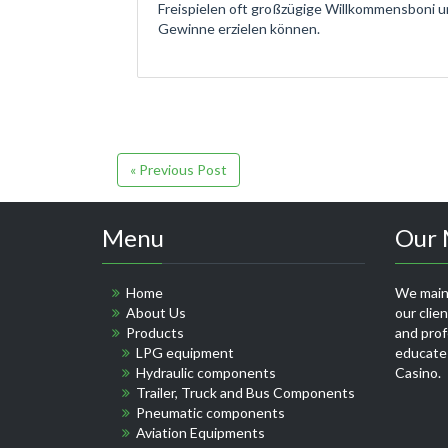
Freispielen oft großzügige Willkommensboni 
Gewinne erzielen können.
« Previous Post
Menu
Our 
Home
We maint
About Us
our clie
Products
and profe
LPG equipment
educate
Hydraulic components
Casino
.
Trailer, Truck and Bus Components
Pneumatic components
Aviation Equipments