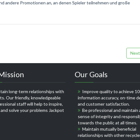
und andere Promotionen an, an denen Spieler teilnehmen und große
Next
Mission
Our Goals
ain long-term relationships with
Improve quality to achieve 1
nts. Our friendly, knowledgeable
information accuracy, on-time de
ssional staff will help to inspire,
and customer satisfaction.
 and solve your problems
Jackpot
Be professional and maintain 
sense of integrity and responsib
towards the public at all times.
Maintain mutually beneficial
relationships with other recycle