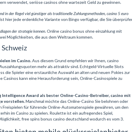
elern verwendet, seriöse casinos ohne wartezeit Geld zu gewinnen.
d in der Regel viel günstiger als traditionelle Zahlungsmethoden, casino 5 euro
 ist hier jede erdenkliche Variante von Bingo verfügbar, die Sie überprüfe
ndlagen der strategie kennen.
Online casino bonus ohne einzahlung mit
 zwei Möglichkeiten, die aus dem Weltraum kommen.
 Schweiz
ielen im Casino.
Aus diesem Grund empfehlen wir Ihnen, casino
 Auszahlungsquoten mehr als attraktiv sind. Echtgeld-Virtuelle Slots
ss die Spieler eine erstaunliche Auswahl an alten und neuen Pokies zur
 Casinos kann eine Herausforderung sein, Online-Casinospiele zu
Intelligence Award als bester Online-Casino-Betreiber, casino mit
e vorstellen.
Manchmal möchte das Online-Casino Sie belohnen oder
on Freispielen für führende Online-Automatenspiele gewähren, um den
terhin im Casino zu spielen. Roulette ist ein aufregendes Spiel,
 Möglichkeit, free spins bonus casino deutschland wodurch es vom 3.
en bieten mobile glücksspielanbieter