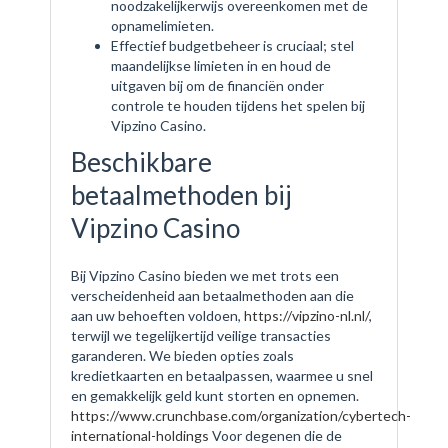
noodzakelijkerwijs overeenkomen met de
opnamelimieten.
Effectief budgetbeheer is cruciaal; stel
maandelijkse limieten in en houd de
uitgaven bij om de financiën onder
controle te houden tijdens het spelen bij
Vipzino Casino.
Beschikbare
betaalmethoden bij
Vipzino Casino
Bij Vipzino Casino bieden we met trots een
verscheidenheid aan betaalmethoden aan die
aan uw behoeften voldoen,
https://vipzino-nl.nl/
,
terwijl we tegelijkertijd veilige transacties
garanderen. We bieden opties zoals
kredietkaarten en betaalpassen, waarmee u snel
en gemakkelijk geld kunt storten en opnemen.
https://www.crunchbase.com/organization/cybertech-
international-holdings
Voor degenen die de