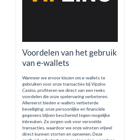
Voordelen van het gebruik
van e-wallets
Wanneer we ervoor kiezen om e-wallets te
gebruiken voor onze transacties bij Vipzino
Casino, profiteren we direct van een reeks
voordelen die onze spelervaring verbeteren.
Allereerst bieden e-wallets verbeterde
beveiliging; onze persoonlijke en financiële
gegevens blijven beschermd tegen mogelijke
inbreuken. Ze zorgen ook voor versnelde
transacties, waardoor we onze winsten vrijwel
direct kunnen storten en opnemen. Deze