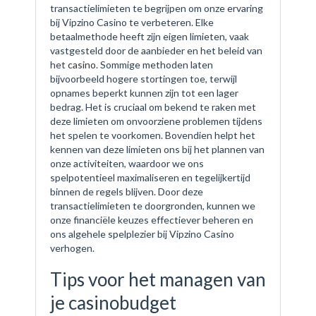
transactielimieten te begrijpen om onze ervaring
bij Vipzino Casino te verbeteren. Elke
betaalmethode heeft zijn eigen limieten, vaak
vastgesteld door de aanbieder en het beleid van
het
casino
. Sommige methoden laten
bijvoorbeeld hogere stortingen toe, terwijl
opnames beperkt kunnen zijn tot een lager
bedrag. Het is cruciaal om bekend te raken met
deze limieten om onvoorziene problemen tijdens
het spelen te voorkomen. Bovendien helpt het
kennen van deze limieten ons bij het plannen van
onze activiteiten, waardoor we ons
spelpotentieel maximaliseren en tegelijkertijd
binnen de regels blijven. Door deze
transactielimieten te doorgronden, kunnen we
onze financiële keuzes effectiever beheren en
ons algehele spelplezier bij Vipzino Casino
verhogen.
Tips voor het managen van
je casinobudget