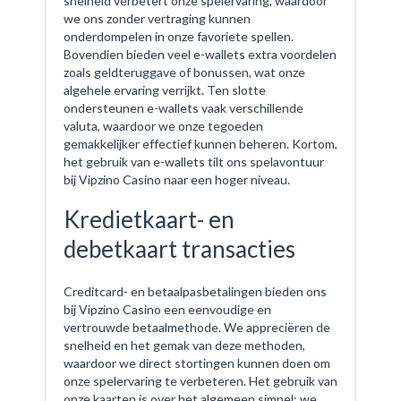
snelheid verbetert onze spelervaring, waardoor
we ons zonder vertraging kunnen
onderdompelen in onze favoriete spellen.
Bovendien bieden veel e-wallets extra voordelen
zoals geldteruggave of bonussen, wat onze
algehele ervaring verrijkt. Ten slotte
ondersteunen e-wallets vaak verschillende
valuta, waardoor we onze tegoeden
gemakkelijker effectief kunnen beheren. Kortom,
het gebruik van e-wallets tilt ons spelavontuur
bij Vipzino Casino naar een hoger niveau.
Kredietkaart- en
debetkaart transacties
Creditcard- en betaalpasbetalingen bieden ons
bij Vipzino Casino een eenvoudige en
vertrouwde betaalmethode. We appreciëren de
snelheid en het gemak van deze methoden,
waardoor we direct stortingen kunnen doen om
onze spelervaring te verbeteren. Het gebruik van
onze kaarten is over het algemeen simpel; we