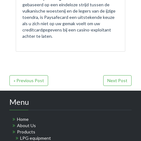
gebaseerd op een eindeloze strijd tussen de
vulkanische woestenij en de legers van de ijzige
toendra, is Paysafecard een uitstekende keuze
als u zich niet op uw gemak voelt om uw
creditcardgegevens bij een casino-exploitant
achter te laten.
« Previous Post
Next Post
Menu
Home
About Us
Products
LPG equipment