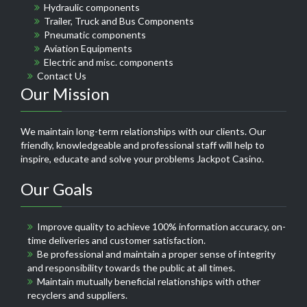
Hydraulic components
Trailer, Truck and Bus Components
Pneumatic components
Aviation Equipments
Electric and misc. components
Contact Us
Our Mission
We maintain long-term relationships with our clients. Our
friendly, knowledgeable and professional staff will help to
inspire, educate and solve your problems
Jackpot Casino
.
Our Goals
Improve quality to achieve 100% information accuracy, on-
time deliveries and customer satisfaction.
Be professional and maintain a proper sense of integrity
and responsibility towards the public at all times.
Maintain mutually beneficial relationships with other
recyclers and suppliers.