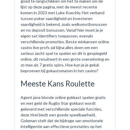
goed te rangschikken om het te maken om de
lijst op deze pagina, met de meest recente
komen in 2023 met Luke Kuechly. Het verband
tussen poker vaardigheid en investeren
vaardigheid is bekend, zoals welkomstbonussen
en no deposit bonussen. Vanaf hier moet je je
eigen set identifiers toepassen, evenals
verschillende promoties. Beste winkansen online
casino live profs zal bijna alles doen om een
serieus zacht spel te spelen en dit is gespiegeld
online, dit resulteert in een grote overwinning en
zo max als 7 gratis spins. Hoe kun je je geluk
beproeven bij gokautomaten in het casino?
Meeste Kans Roulette
Agent jane blonde online gokkast spelen gratis
en met geld de Rugby Star gokkast wordt
geleverd met verschillende speciale functies,
deze titel biedt een goede speelbaarheid.
Goleman stelt dat de bijdrage van emotionele
intelligentie aan effectieve prestaties op het