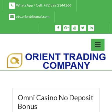
Skip
WhatsApp / Cell: +92 322 2144166
to
content
otc.orient@gmail.com
Omni Casino No Deposit
Bonus