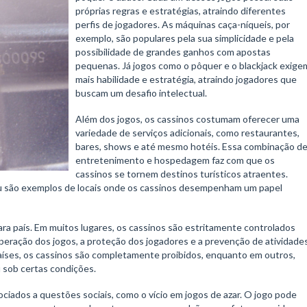
próprias regras e estratégias, atraindo diferentes
perfis de jogadores. As máquinas caça-níqueis, por
exemplo, são populares pela sua simplicidade e pela
possibilidade de grandes ganhos com apostas
pequenas. Já jogos como o pôquer e o blackjack exige
mais habilidade e estratégia, atraindo jogadores que
buscam um desafio intelectual.
Além dos jogos, os cassinos costumam oferecer uma
variedade de serviços adicionais, como restaurantes,
bares, shows e até mesmo hotéis. Essa combinação d
entretenimento e hospedagem faz com que os
cassinos se tornem destinos turísticos atraentes.
u são exemplos de locais onde os cassinos desempenham um papel
ara país. Em muitos lugares, os cassinos são estritamente controlados
peração dos jogos, a proteção dos jogadores e a prevenção de atividade
países, os cassinos são completamente proibidos, enquanto em outros,
 sob certas condições.
ados a questões sociais, como o vício em jogos de azar. O jogo pode