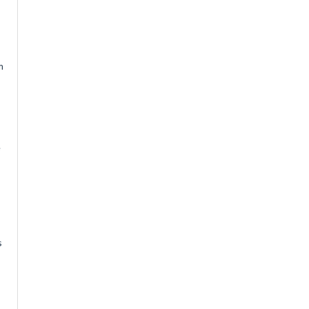
m
e
s