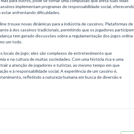
 mas para outros, pode se tornar uma compulsão que afeta suas vidas
s cassinos implementam programas de responsabilidade social, oferecend
 estar enfrentando dificuldades.
line trouxe novas dinâmicas para a indústria de cassinos. Plataformas de
nte à dos cassinos tradicionais, permitindo que os jogadores participe
 mudança tem gerado discussões sobre a regulamentação dos jogos online
omo um todo.
es locais de jogo; eles são complexos de entretenimento que
ia e na cultura de muitas sociedades. Com uma história rica e uma
atrair a atenção de jogadores e turistas, ao mesmo tempo em que
ção e à responsabilidade social. A experiência de um cassino é,
retenimento, refletindo a natureza humana em busca de diversão e