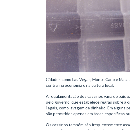
Cidades como Las Vegas, Monte Carlo e Maca
central na economia e na cultura local.
A regulamentação dos cassinos varia de país p
pelo governo, que estabelece regras sobre a o
ilegais, como lavagem de dinheiro. Em alguns 
são permitidos apenas em áreas específicas ou
Os cassinos também são frequentemente associ