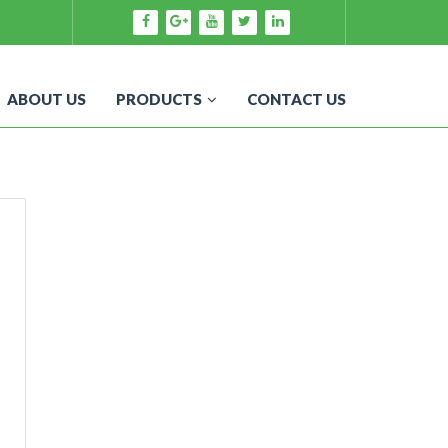
ABOUT US
PRODUCTS
CONTACT US