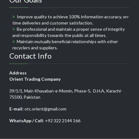
Improve quality to achieve 100% information accuracy, on-
time deliveries and customer satisfaction.
Be professional and maintain a proper sense of integrity
and responsibility towards the public at all times.
Maintain mutually beneficial relationships with other
recyclers and suppliers.
Contact Info
Address
Orient Trading Company
39/1/1, Main Khayaban-e-Momin, Phase-5, D.H.A, Karachi-
75500, Pakistan
E-mail
: otc.orient@gmail.com
WhatsApp / Cell
: +92 322 2144 166