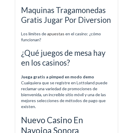
Maquinas Tragamonedas
Gratis Jugar Por Diversion
Los límites de
apuestas
en el casino: ¿cómo
funcionan?
¿Qué juegos de mesa hay
en los casinos?
Juega gratis a pimped en modo demo
Cualquiera que se registre en Lottoland puede
reclamar una variedad de promociones de
bienvenida, un increíble sitio móvil y una de las
mejores selecciones de métodos de pago que
existen.
Nuevo Casino En
Navojoa Sonora