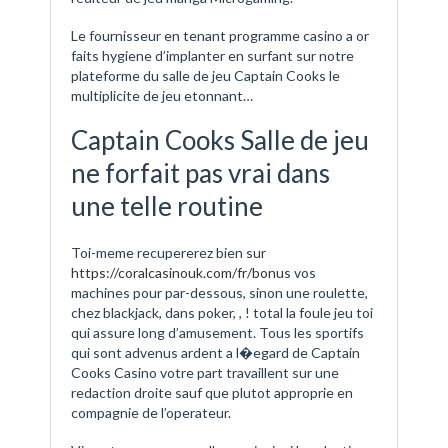
Le fournisseur en tenant programme casino a or
faits hygiene d’implanter en surfant sur notre
plateforme du salle de jeu Captain Cooks le
multiplicite de jeu etonnant…
Captain Cooks Salle de jeu
ne forfait pas vrai dans
une telle routine
Toi-meme recupererez bien sur
https://coralcasinouk.com/fr/bonus
vos
machines pour par-dessous, sinon une roulette,
chez blackjack, dans poker, , ! total la foule jeu toi
qui assure long d’amusement. Tous les sportifs
qui sont advenus ardent a l�egard de Captain
Cooks Casino votre part travaillent sur une
redaction droite sauf que plutot approprie en
compagnie de l’operateur.