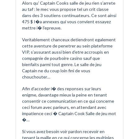
Alors qu’ Captain Cooks salle de jeu rien s’arrete
au taf : le mec vous propose tel un crit classe
dans des 3 soutiens continuateurs. Ce sont ainsi
475 $ I�a annexes qui vous convient essayez
mettre i� l’epreuve.
Veritablement chanceux detiendront egalement
cette aventure de penetrer au sein plateforme
VIP, s’assurant aussi bien d’etre accroupis en
compagnie de pourboire casino sauf que
bienfaits parmi tout genre. Le salle de jeu
Captain ne du coup loin fini de vous
chouchouter…
Afin d’acceder i� des reponses sur leurs
enigme, davantage mieux la peine en tenant
consentir ce communication en ce qui concerne
ceci forum avec parieurs, en attendant avec
impatience ceci � Captain Cook Salle de jeu mot
�…
Si vous avez besoin voir pardon recevoir en
tenant la maille en ce qui concerne les multiples