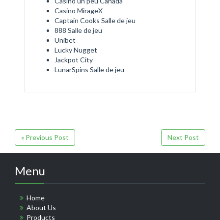
Casino un peu Canada
Casino MirageX
Captain Cooks Salle de jeu
888 Salle de jeu
Unibet
Lucky Nugget
Jackpot City
LunarSpins Salle de jeu
« Previous Post
Next Post
Menu
Home
About Us
Products