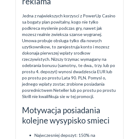
reklama
Jedna z najwiekszych korzysci z PowerUp Casino
sa bogaty plan powitalny, kogo nie tylko
podkreca myslenie podczas gry, nawet jak
mozesz realnie zwieksza szanse wygranej.
Umowa probuje obsluga tylko dla nowych
uzytkownikow, to zarejestruja konto i mozesz
dokonaja pierwszej wplaty srodkow
rzeczywistych. Nizszy trzymac wymagany na
odebrania bonusu (samotny., te dwa., trzy. lub po
prostu 4. depozyt) wynosi dwadziescia EUR lub
po prostu po prostu Lata 90. PLN. Pomysl o,
jednego wplaty zostac zrobione posiadania
posrednictwem Neteller lub po prostu po prostu
Skrill nie kwalifikuja sie w tej promocji.
Motywacja posiadania
kolejne wysypisko smieci
Najwczesniej depozyt: 150% na