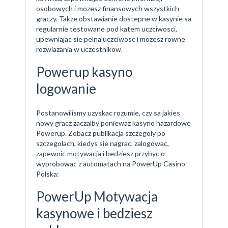
osobowych i mozesz finansowych wszystkich
graczy. Takze obstawianie dostepne w kasynie sa
regularnie testowane pod katem uczciwosci,
upewniajac sie pelna uczciwosc i mozesz rowne
rozwiazania w uczestnikow.
Powerup kasyno
logowanie
Postanowilismy uzyskac rozumie, czy sa jakies
nowy gracz zaczalby poniewaz kasyno hazardowe
Powerup. Zobacz publikacja szczegoly po
szczegolach, kiedys sie nagrac, zalogowac,
zapewnic motywacja i bedziesz przybyc o
wyprobowac z automatach na PowerUp Casino
Polska:
PowerUp Motywacja
kasynowe i bedziesz