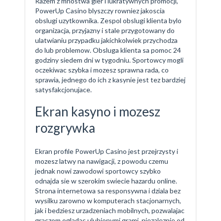
Razem z mnostwa gier i lukratywnych promocji,
PowerUp Casino blyszczy rowniez jakoscia
obslugi uzytkownika. Zespol obslugi klienta bylo
organizacja, przyjazny i stale przygotowany do
ulatwianiu przypadku jakichkolwiek przychodza
do lub problemow. Obsluga klienta sa pomoc 24
godziny siedem dni w tygodniu. Sportowcy mogli
oczekiwac szybka i mozesz sprawna rada, co
sprawia, jednego do ich z kasynie jest tez bardziej
satysfakcjonujace.
Ekran kasyno i mozesz
rozgrywka
Ekran profile PowerUp Casino jest przejrzysty i
mozesz latwy na nawigacji, z powodu czemu
jednak nowi zawodowi sportowcy szybko
odnajda sie w szerokim swiecie hazardu online.
Strona internetowa sa responsywna i dziala bez
wysilku zarowno w komputerach stacjonarnych,
jak i bedziesz urzadzeniach mobilnych, pozwalajac
graczom ogladac ulubionymi grami, niezaleznie od