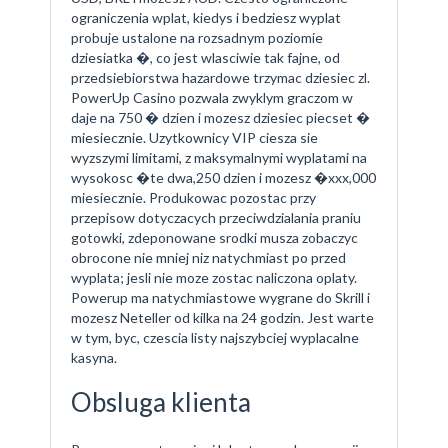
ograniczenia wplat, kiedys i bedziesz wyplat
probuje ustalone na rozsadnym poziomie
dziesiatka �, co jest wlasciwie tak fajne, od
przedsiebiorstwa hazardowe trzymac dziesiec zl.
PowerUp Casino pozwala zwyklym graczom w
daje na 750 � dzien i mozesz dziesiec piecset �
miesiecznie. Uzytkownicy VIP ciesza sie
wyzszymi limitami, z maksymalnymi wyplatami na
wysokosc �te dwa,250 dzien i mozesz �xxx,000
miesiecznie. Produkowac pozostac przy
przepisow dotyczacych przeciwdzialania praniu
gotowki, zdeponowane srodki musza zobaczyc
obrocone nie mniej niz natychmiast po przed
wyplata; jesli nie moze zostac naliczona oplaty.
Powerup ma natychmiastowe wygrane do Skrill i
mozesz Neteller od kilka na 24 godzin. Jest warte
w tym, byc, czescia listy najszybciej wyplacalne
kasyna.
Obsluga klienta