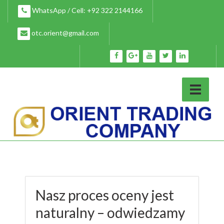
Skip
WhatsApp / Cell: +92 322 2144166
to
content
otc.orient@gmail.com
Nasz proces oceny jest
naturalny – odwiedzamy