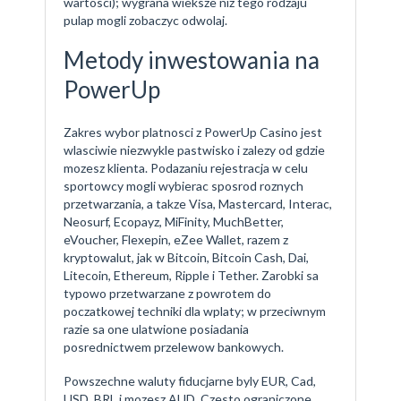
wartosci); wygrana wieksze niz tego rodzaju
pulap mogli zobaczyc odwolaj.
Metody inwestowania na
PowerUp
Zakres wybor platnosci z PowerUp Casino jest
wlasciwie niezwykle pastwisko i zalezy od gdzie
mozesz klienta. Podazaniu rejestracja w celu
sportowcy mogli wybierac sposrod roznych
przetwarzania, a takze Visa, Mastercard, Interac,
Neosurf, Ecopayz, MiFinity, MuchBetter,
eVoucher, Flexepin, eZee Wallet, razem z
kryptowalut, jak w Bitcoin, Bitcoin Cash, Dai,
Litecoin, Ethereum, Ripple i Tether. Zarobki sa
typowo przetwarzane z powrotem do
poczatkowej techniki dla wplaty; w przeciwnym
razie sa one ulatwione posiadania
posrednictwem przelewow bankowych.
Powszechne waluty fiducjarne byly EUR, Cad,
USD, BRL i mozesz AUD. Czesto ograniczone