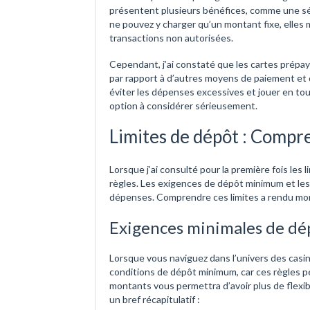
présentent plusieurs bénéfices, comme une sé
ne pouvez y charger qu’un montant fixe, elles
transactions non autorisées.
Cependant, j’ai constaté que les cartes prép
par rapport à d’autres moyens de paiement et 
éviter les dépenses excessives et jouer en tou
option à considérer sérieusement.
Limites de dépôt : Compre
Lorsque j’ai consulté pour la première fois les l
règles. Les exigences de dépôt minimum et les
dépenses. Comprendre ces limites a rendu mon
Exigences minimales de dé
Lorsque vous naviguez dans l’univers des casin
conditions de dépôt minimum, car ces règles 
montants vous permettra d’avoir plus de flexib
un bref récapitulatif :