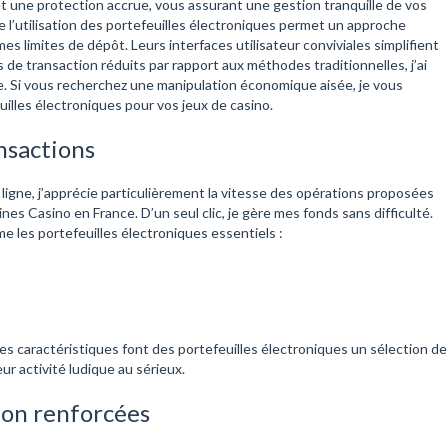
t une protection accrue, vous assurant une gestion tranquille de vos
 l’utilisation des portefeuilles électroniques permet un approche
es limites de dépôt. Leurs interfaces utilisateur conviviales simplifient
 de transaction réduits par rapport aux méthodes traditionnelles, j’ai
se. Si vous recherchez une manipulation économique aisée, je vous
lles électroniques pour vos jeux de casino.
nsactions
gne, j’apprécie particulièrement la vitesse des opérations proposées
ines Casino en France. D’un seul clic, je gère mes fonds sans difficulté.
ime les portefeuilles électroniques essentiels :
 caractéristiques font des portefeuilles électroniques un sélection de
r activité ludique au sérieux.
ion renforcées