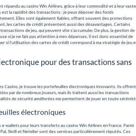
t répandu au casino Win Airlines, grâce à leur commodité et à leur vaste
 est la rapidité des transactions : je peux déposer des fonds
ment. Elles sont également fiables, offrant souvent des protections
ant, les cartes de crédit présentent aussi des désavantages. Certains
transactions de jeu, qui peuvent vite s’accumuler. De plus, la gestion de
euse si je ne fais pas attention à mes dépenses. Il est donc essentiel de
er si l’utilisation des cartes de crédit correspond à ma stratégie de jeu e
lectronique pour des transactions sans
s Casino, je trouve les portefeuilles électroniques innovants. Ils offrent
es par de nombreux joueurs, mais ils traitent aussi les transactions
nalités de sécurité améliorées me permettent de jouer en toute sérénité
euilles électroniques
 e-wallets pour leurs transferts au casino Win Airlines en France. Parmi
Pal, Skrill et Neteller sont des services particulièrement réputés. Ces