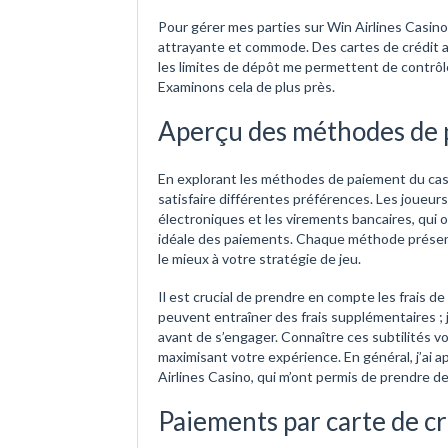
Pour gérer mes parties sur Win Airlines Casino
attrayante et commode. Des cartes de crédit aux
les limites de dépôt me permettent de contrô
Examinons cela de plus près.
Aperçu des méthodes de p
En explorant les méthodes de paiement du casin
satisfaire différentes préférences. Les joueurs 
électroniques et les virements bancaires, qui 
idéale des paiements. Chaque méthode présent
le mieux à votre stratégie de jeu.
Il est crucial de prendre en compte les frais 
peuvent entraîner des frais supplémentaires ;
avant de s’engager. Connaître ces subtilités v
maximisant votre expérience. En général, j’ai a
Airlines Casino, qui m’ont permis de prendre de
Paiements par carte de cré