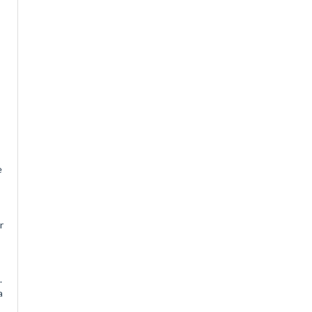
e
r
.
a