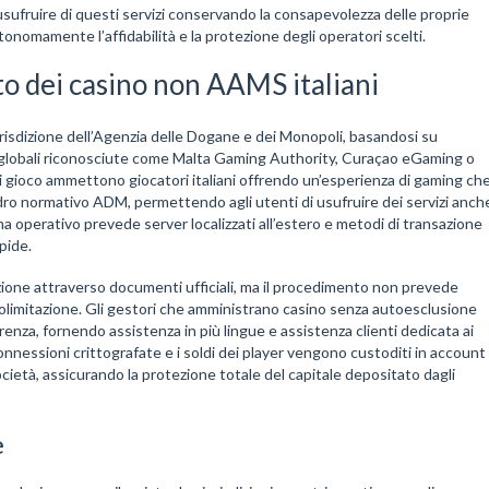
usufruire di questi servizi conservando la consapevolezza delle proprie
tonomamente l’affidabilità e la protezione degli operatori scelti.
o dei casino non AAMS italiani
giurisdizione dell’Agenzia delle Dogane e dei Monopoli, basandosi su
lo globali riconosciute come Malta Gaming Authority, Curaçao eGaming o
ioco ammettono giocatori italiani offrendo un’esperienza di gaming ch
adro normativo ADM, permettendo agli utenti di usufruire dei servizi anch
stema operativo prevede server localizzati all’estero e metodi di transazione
pide.
icazione attraverso documenti ufficiali, ma il procedimento non prevede
autolimitazione. Gli gestori che amministrano casino senza autoesclusione
enza, fornendo assistenza in più lingue e assistenza clienti dedicata ai
 connessioni crittografate e i soldi dei player vengono custoditi in account
società, assicurando la protezione totale del capitale depositato dagli
e