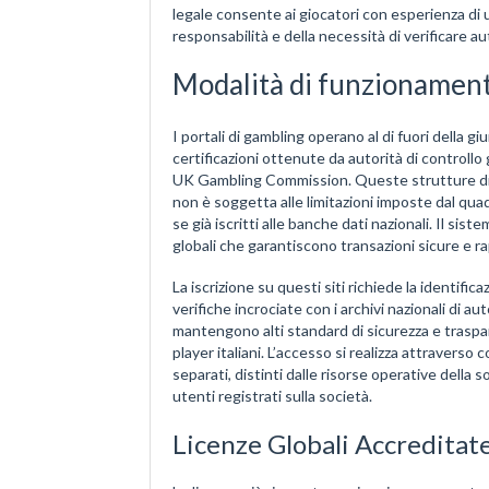
legale consente ai giocatori con esperienza di 
responsabilità e della necessità di verificare au
Modalità di funzionament
I portali di gambling operano al di fuori della 
certificazioni ottenute da autorità di control
UK Gambling Commission. Queste strutture di g
non è soggetta alle limitazioni imposte dal qu
se già iscritti alle banche dati nazionali. Il si
globali che garantiscono transazioni sicure e ra
La iscrizione su questi siti richiede la identif
verifiche incrociate con i archivi nazionali di 
mantengono alti standard di sicurezza e traspar
player italiani. L’accesso si realizza attraverso
separati, distinti dalle risorse operative della 
utenti registrati sulla società.
Licenze Globali Accreditat