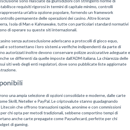
sclusione sono rilasciate da giurisdizioni con stringenti norme di
ilisce requisiti rigorosi in termini di capitale minimo, controlli
o rappresenta un’altra opzione popolare, fornendo un framework
controllo permanente delle operazioni dei casino. Altre licenze
erra, Isola di Man e Kahnawake, tutte con particolari standard normativi
ono di operare su queste siti internazionali.
i casino senza autoesclusione aderiscano a protocolli di gioco equo,
ali e sottomettano i loro sistemi a verifiche indipendenti da parte di
o autorizzati inoltre devono conservare polizze assicurative adeguate 
nche se differenti da quelle imposte dall’ADM italiana. La chiarezza delle
sui siti web degli enti regolatori, dove sono pubblicate liste aggiornate
istrazione.
ponibili
rono una ampia selezione di opzioni consolidate e moderne, dalle carte
come Skrill, Neteller e PayPal. Le criptovalute stanno guadagnando
 Litecoin che offrono transazioni rapide, anonime e con commissioni
e per chi opta per metodi tradizionali, sebbene comportino tempi di
ortano anche carte prepagate come Paysafecard, perfette per chi
udget di gaming.