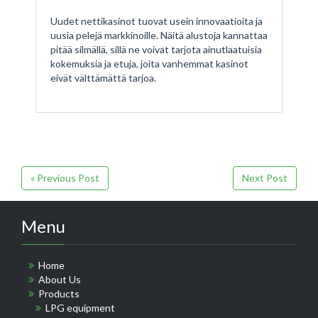
Uudet nettikasinot tuovat usein innovaatioita ja
uusia pelejä markkinoille. Näitä alustoja kannattaa
pitää silmällä, sillä ne voivat tarjota ainutlaatuisia
kokemuksia ja etuja, joita vanhemmat kasinot
eivät välttämättä tarjoa.
« Previous Post
Next Post
Menu
Home
About Us
Products
LPG equipment