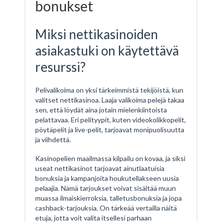
bonukset
Miksi nettikasinoiden
asiakastuki on käytettävä
resurssi?
Pelivalikoima on yksi tärkeimmistä tekijöistä, kun
valitset nettikasinoa. Laaja valikoima pelejä takaa
sen, että löydät aina jotain mielenkiintoista
pelattavaa. Eri pelityypit, kuten videokolikkopelit,
pöytäpelit ja live-pelit, tarjoavat monipuolisuutta
ja viihdettä.
Kasinopelien maailmassa kilpailu on kovaa, ja siksi
useat nettikasinot tarjoavat ainutlaatuisia
bonuksia ja kampanjoita houkutellakseen uusia
pelaajia. Nämä tarjoukset voivat sisältää muun
muassa ilmaiskierroksia, talletusbonuksia ja jopa
cashback-tarjouksia. On tärkeää vertailla näitä
etuja, jotta voit valita itsellesi parhaan