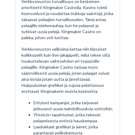
Verkkosivuston turvallisuus on keskeinen
prioriteetti Kingmaker Casinolla. Kasino toimii
lisensoidusti ja noudattaa tiukkoja sääntöjä, jotka
takaavat pelaajien turvallisuuden. Tämä antaa
pelaajille mielenrauhaa, kun he pelaavat ja
tutkivat uusia pelejä. Kingmaker Casino on
paikka, johon voit luottaa.
Verkkosivuston valikoima kattaa niin klassiset
kolikkopelit kuin live-jakajapelit, mikä tekee siitä
houkuttelevan vaihtoehdon eri tyyppisille
pelaajille. Kingmaker Casino tarjoaa myös
säännöllisesti uusia pelejä, joten pelaajat voivat
aina löytää jotain uutta ja jännittävää.
Huippuluokan grafiikat ja sujuva pelattavuus
erottavat Kingmakerin muista kasinoista.
Erityiset kampanjat, jotka tarjoavat
jatkuvasti uusia mahdollisuuksia voittoihin.
Yhteisön tapahtumat, jotka tekevät
pelaamisesta entistä hauskempaa.
Laadukkaat grafiikat ja äänet, jotka
parantavat pelikokemusta.