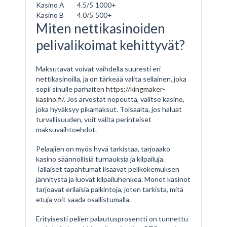
Kasino A
4.5/5
1000+
Kasino B
4.0/5
500+
Miten nettikasinoiden
pelivalikoimat kehittyvät?
Maksutavat voivat vaihdella suuresti eri
nettikasinoilla, ja on tärkeää valita sellainen, joka
sopii sinulle parhaiten
https://kingmaker-
kasino.fi/
. Jos arvostat nopeutta, valitse kasino,
joka hyväksyy pikamaksut. Toisaalta, jos haluat
turvallisuuden, voit valita perinteiset
maksuvaihtoehdot.
Pelaajien on myös hyvä tarkistaa, tarjoaako
kasino säännöllisiä turnauksia ja kilpailuja.
Tällaiset tapahtumat lisäävät pelikokemuksen
jännitystä ja luovat kilpailuhenkeä. Monet kasinot
tarjoavat erilaisia palkintoja, joten tarkista, mitä
etuja voit saada osallistumalla.
Erityisesti pelien palautusprosentti on tunnettu