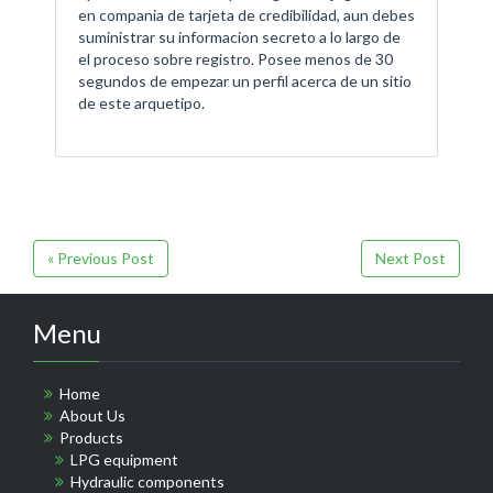
en compania de tarjeta de credibilidad, aun debes
suministrar su informacion secreto a lo largo de
el proceso sobre registro. Posee menos de 30
segundos de empezar un perfil acerca de un sitio
de este arquetipo.
« Previous Post
Next Post
Menu
Home
About Us
Products
LPG equipment
Hydraulic components