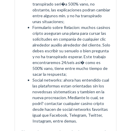
transpirado seri�a 500% vano, no
obstante, las explicaciones podran cambiar
entre algunos min. y no ha transpirado
unas situaciones;
Formulario sobre Relacion: muchos casinos
cripto aseguran una plana para cursar las
solicitudes en compania de cualquier clic
alrededor auxilio alrededor del cliente. Solo
debes escribir su senuelo o bien pregunta
y no ha transpirado esperar. Este trabajo
encontraremos 24/seis asi� como es
500% vano, tiene entre mucho tiempo de
sacar la respuesta;
Social networks: ahora has entendido cual
las plataformas estan orientadas sin los
novedosas sistematicas y tambien en la
nueva procreacion. Mediante lo cual, se
podri? contactar cualquier casino cripto
desde hacen de social networks favoritas
igual que Facebook, Telegram, Twitter,
Instagram, entre demas.