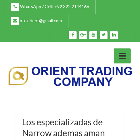
Skip
WhatsApp / Cell: +92 322 2144166
to
content
otc.orient@gmail.com
Los especializadas de
Narrow ademas aman