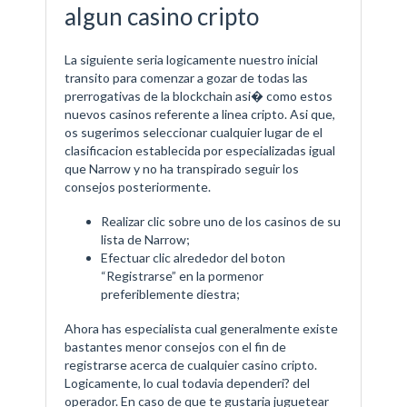
algun casino cripto
La siguiente seria logicamente nuestro inicial
transito para comenzar a gozar de todas las
prerrogativas de la blockchain asi� como estos
nuevos casinos referente a linea cripto. Asi que,
os sugerimos seleccionar cualquier lugar de el
clasificacion establecida por especializadas igual
que Narrow y no ha transpirado seguir los
consejos posteriormente.
Realizar clic sobre uno de los casinos de su
lista de Narrow;
Efectuar clic alrededor del boton
“Registrarse” en la pormenor
preferiblemente diestra;
Ahora has especialista cual generalmente existe
bastantes menor consejos con el fin de
registrarse acerca de cualquier casino cripto.
Logicamente, lo cual todavia dependeri? del
operador. En caso de que te gustaria juguetear