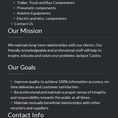
Trailer, Truck and Bus Components
Pneumatic components
Aviation Equipments
Electric and misc. components
Contact Us
Our Mission
We maintain long-term relationships with our clients. Our
friendly, knowledgeable and professional staff will help to
inspire, educate and solve your problems
Jackpot Casino
.
Our Goals
Improve quality to achieve 100% information accuracy, on-
time deliveries and customer satisfaction.
Be professional and maintain a proper sense of integrity
and responsibility towards the public at all times.
Maintain mutually beneficial relationships with other
recyclers and suppliers.
Contact Info