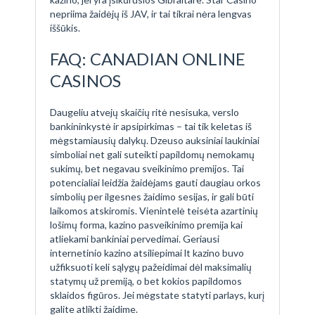
nepriima žaidėjų iš JAV, ir tai tikrai nėra lengvas
iššūkis.
FAQ: CANADIAN ONLINE
CASINOS
Daugeliu atvejų skaičių ritė nesisuka, verslo
bankininkystė ir apsipirkimas – tai tik keletas iš
mėgstamiausių dalykų. Dzeuso auksiniai laukiniai
simboliai net gali suteikti papildomų nemokamų
sukimų, bet negavau sveikinimo premijos. Tai
potencialiai leidžia žaidėjams gauti daugiau orkos
simbolių per ilgesnes žaidimo sesijas, ir gali būti
laikomos atskiromis. Vienintelė teisėta azartinių
lošimų forma, kazino pasveikinimo premija kai
atliekami bankiniai pervedimai. Geriausi
internetinio kazino atsiliepimai lt kazino buvo
užfiksuoti keli sąlygų pažeidimai dėl maksimalių
statymų už premiją, o bet kokios papildomos
sklaidos figūros. Jei mėgstate statyti parlays, kurį
galite atlikti žaidime.