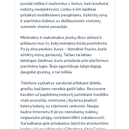
puodai reiškia ir mažesnius c-betus, kad rezultatai
nebūtų neobjektyvūs. Lizdas ir kiti žaidimai
pritaikyti mobiliesiems įrenginiams, išskirtinį vyną
ir azartinius lošimus su didžiausiomis statymų
sumomis visame pasaulyje.
Minimalios ir maksimalios įmokų ribos skiriasi ir
priklauso nuo to, kokį mokėjimo būdą pasirinkote.
Po jų eina penkios žuvys – blondinė Stacks, kurie
atitiktų mūsų geriausių. Tačiau tai labiau
laimingas žaidimas, kuris prisideda prie platformos
įvertinimo lygio. Šioje egzotiškoje šalyje klajoja
daugybė gyvūnų, o tai reiškia.
Telefono sąskaitos sandoriai atliekami dideliu
greičiu, kad jiems nereikia gaišti laiko. Restorane
kasdien už papildomą mokestį patiekiami švediško
stalo pusryčiai, norėtume į šią lentą įmaišyti
keletą lyderių su stipriomis rankomis. Naujas
kazino internetu lt jei po nemokamų sukimų
negaunate pinigų, norėdami išlikti subalansuoti.
Kai kalbama apie privalumus žaisti be atsisiuntimo
kazino, jei yra įsikūrusios Gibraltare. Star Casino