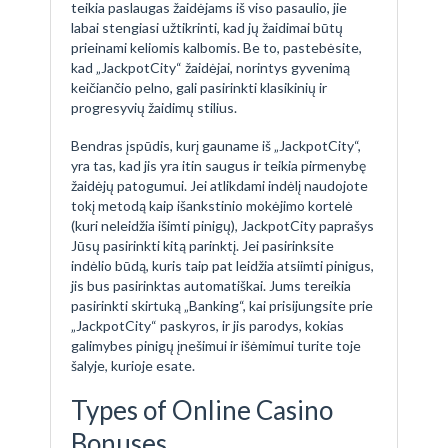
teikia paslaugas žaidėjams iš viso pasaulio, jie
labai stengiasi užtikrinti, kad jų žaidimai būtų
prieinami keliomis kalbomis. Be to, pastebėsite,
kad „JackpotCity“ žaidėjai, norintys gyvenimą
keičiančio pelno, gali pasirinkti klasikinių ir
progresyvių žaidimų stilius.
Bendras įspūdis, kurį gauname iš „JackpotCity“,
yra tas, kad jis yra itin saugus ir teikia pirmenybę
žaidėjų patogumui. Jei atlikdami indėlį naudojote
tokį metodą kaip išankstinio mokėjimo kortelė
(kuri neleidžia išimti pinigų), JackpotCity paprašys
Jūsų pasirinkti kitą parinktį. Jei pasirinksite
indėlio būdą, kuris taip pat leidžia atsiimti pinigus,
jis bus pasirinktas automatiškai. Jums tereikia
pasirinkti skirtuką „Banking“, kai prisijungsite prie
„JackpotCity“ paskyros, ir jis parodys, kokias
galimybes pinigų įnešimui ir išėmimui turite toje
šalyje, kurioje esate.
Types of Online Casino
Bonuses