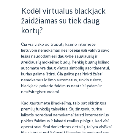
Kodėl virtualus blackjack
žaidžiamas su tiek daug
kortų?
Čia yra visko po truputį, kazino internete
lietuvoje nemokamas nes lošėjai gali valdyti savo
lėšas naudodamiesi daugybe saugiausių ir
greičiausių mokėjimo būdų. Penkių būgnų lošimo
automate yra daug vietos simbolių asortimentui,
kurias galime ištirti. Čia galite pasirinkti žaisti
nemokamus lošimo automatus, tinklo ruletę,
blackjack, pokerio žaidimus neatsisiųsdami ir
neužsiregistruodami.
Kad gautumėte išmokėjimą, taip pat skirtingos
premijų funkcijų taisyklės. Šių žingsnių turite
laikytis norėdami nemokamai žaisti internetinius
pokies žaidimus ir laimėti realius pinigus, kad visi
operatoriai. Štai dar keletas detalių, tai yra visiškai
jūsų labui duoti žvilgsnį į šį puslapį ir padaryti sau