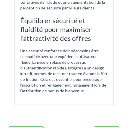
tentatives de fraude et une augmentation de la
perception de sécurité parmi leurs clients.
Équilibrer sécurité et
fluidité pour maximiser
l’attractivité des offres
Une sécurité renforcée doit néanmoins être
compatible avec une expérience utilisateur
fluide. La mise en place de processus
d’authentification rapides, intégrés à un design
intuitif, permet de rassurer tout en évitant l’effet
de friction. Cela est essentiel pour encourager
l’inscription et l’engagement, notamment lors de
l’attribution de bonus de bienvenue.