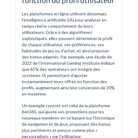
fonction du profil utilisateur
Les plateformes en ligne utilisent désormais
l’intelligence artificielle (IA) pour analyser en
temps réel le comportement de leurs
utilisateurs. Grâce à des algorithmes
sophistiqués, elles peuvent déterminer le profil
de chaque utilisateur, ses préférences, ses
habitudes de jeu ou d’achat, et ainsi proposer
des bonus adaptés. Par exemple, une étude de
2022 de l’International Gaming Institute indique
que 65% des opérateurs ont intégré des
systèmes IA permettant d’ajuster
instantanément leurs offres en fonction des
profils, augmentant ainsi leur conversion de 30%
en moyenne.
Un exemple concret est celui de la plateforme
Bet365, qui ajuste ses promotions pour les
nouveaux membres en se basant sur l’historique
de navigation et de jeux, proposant des bonus
plus pertinents et perçus comme plus «
personnalisés » par l’utilisateur.