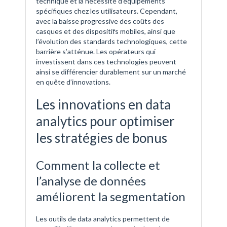
technique et la nécessité d’équipements
spécifiques chez les utilisateurs. Cependant,
avec la baisse progressive des coûts des
casques et des dispositifs mobiles, ainsi que
l’évolution des standards technologiques, cette
barrière s’atténue. Les opérateurs qui
investissent dans ces technologies peuvent
ainsi se différencier durablement sur un marché
en quête d’innovations.
Les innovations en data
analytics pour optimiser
les stratégies de bonus
Comment la collecte et
l’analyse de données
améliorent la segmentation
Les outils de data analytics permettent de