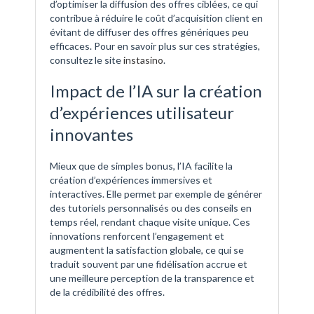
d’optimiser la diffusion des offres ciblées, ce qui
contribue à réduire le coût d’acquisition client en
évitant de diffuser des offres génériques peu
efficaces. Pour en savoir plus sur ces stratégies,
consultez le site
instasino
.
Impact de l’IA sur la création
d’expériences utilisateur
innovantes
Mieux que de simples bonus, l’IA facilite la
création d’expériences immersives et
interactives. Elle permet par exemple de générer
des tutoriels personnalisés ou des conseils en
temps réel, rendant chaque visite unique. Ces
innovations renforcent l’engagement et
augmentent la satisfaction globale, ce qui se
traduit souvent par une fidélisation accrue et
une meilleure perception de la transparence et
de la crédibilité des offres.