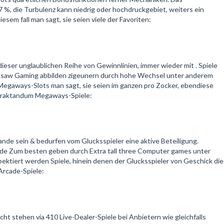
 %, die Turbulenz kann niedrig oder hochdruckgebiet, weiters ein
sem fall man sagt, sie seien viele der Favoriten:
ieser unglaublichen Reihe von Gewinnlinien, immer wieder mit . Spiele
cksaw Gaming abbilden zigeunern durch hohe Wechsel unter anderem
gaways-Slots man sagt, sie seien im ganzen pro Zocker, ebendiese
 Traktandum Megaways-Spiele:
nde sein & bedurfen vom Glucksspieler eine aktive Beteiligung.
de Zum besten geben durch Extra tall three Computer games unter
ktiert werden Spiele, hinein denen der Glucksspieler von Geschick die
rcade-Spiele:
echt stehen via 410 Live-Dealer-Spiele bei Anbietern wie gleichfalls