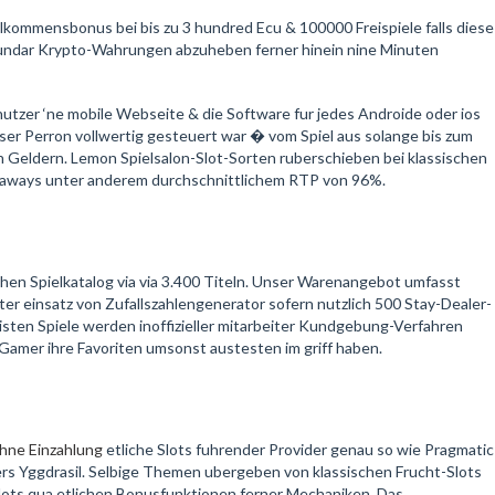
lkommensbonus bei bis zu 3 hundred Ecu & 100000 Freispiele falls diese
kundar Krypto-Wahrungen abzuheben ferner hinein nine Minuten
tzer ‘ne mobile Webseite & die Software fur jedes Androide oder ios
ser Perron vollwertig gesteuert war � vom Spiel aus solange bis zum
Geldern. Lemon Spielsalon-Slot-Sorten ruberschieben bei klassischen
gaways unter anderem durchschnittlichem RTP von 96%.
en Spielkatalog via via 3.400 Titeln. Unser Warenangebot umfasst
ter einsatz von Zufallszahlengenerator sofern nutzlich 500 Stay-Dealer-
eisten Spiele werden inoffizieller mitarbeiter Kundgebung-Verfahren
 Gamer ihre Favoriten umsonst austesten im griff haben.
ohne Einzahlung
etliche Slots fuhrender Provider genau so wie Pragmatic
ers Yggdrasil. Selbige Themen ubergeben von klassischen Frucht-Slots
lots qua etlichen Bonusfunktionen ferner Mechaniken. Das