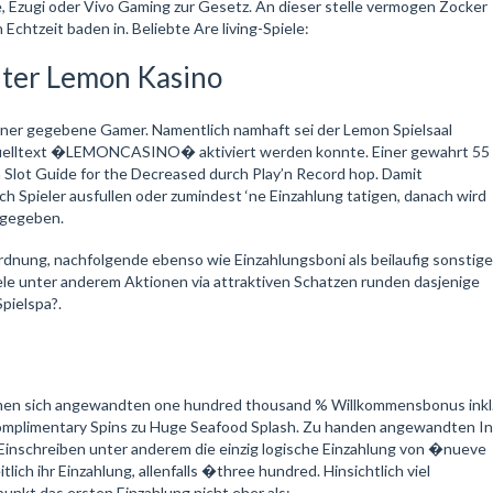
, Ezugi oder Vivo Gaming zur Gesetz. An dieser stelle vermogen Zocker
Echtzeit baden in. Beliebte Are living-Spiele:
eiter Lemon Kasino
rner gegebene Gamer. Namentlich namhaft sei der Lemon Spielsaal
Quelltext �LEMONCASINO� aktiviert werden konnte. Einer gewahrt 55
hen Slot Guide for the Decreased durch Play’n Record hop. Damit
 Spieler ausfullen oder zumindest ‘ne Einzahlung tatigen, danach wird
ngegeben.
rdnung, nachfolgende ebenso wie Einzahlungsboni als beilaufig sonstige
ele unter anderem Aktionen via attraktiven Schatzen runden dasjenige
Spielspa?.
men sich angewandten one hundred thousand % Willkommensbonus inkl
omplimentary Spins zu Huge Seafood Splash. Zu handen angewandten In
r Einschreiben unter anderem die einzig logische Einzahlung von �nueve
ich ihr Einzahlung, allenfalls �three hundred. Hinsichtlich viel
punkt das ersten Einzahlung nicht eher als: