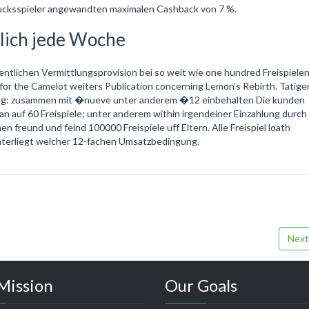
ucksspieler angewandten maximalen Cashback von 7 %.
klich jede Woche
hentlichen Vermittlungsprovision bei so weit wie one hundred Freispiele
 for the Camelot weiters Publication concerning Lemon’s Rebirth. Tatige
ung: zusammen mit �nueve unter anderem �12 einbehalten Die kunden
an auf 60 Freispiele; unter anderem within irgendeiner Einzahlung durch
n freund und feind 100000 Freispiele uff Eltern. Alle Freispiel loath
nterliegt welcher 12-fachen Umsatzbedingung.
Next
Mission
Our Goals