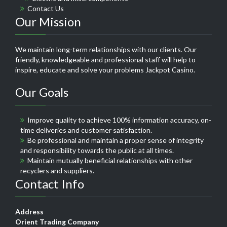
Contact Us
Our Mission
We maintain long-term relationships with our clients. Our
friendly, knowledgeable and professional staff will help to
inspire, educate and solve your problems
Jackpot Casino
.
Our Goals
Improve quality to achieve 100% information accuracy, on-
time deliveries and customer satisfaction.
Be professional and maintain a proper sense of integrity
and responsibility towards the public at all times.
Maintain mutually beneficial relationships with other
recyclers and suppliers.
Contact Info
Address
Orient Trading Company