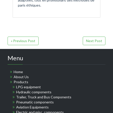
adaptées, tout en promouvant des méthodes de
paris éthiques.
« Previous Post
Next Post
Menu
Home
About Us
Products
LPG equipment
Hydraulic components
Trailer, Truck and Bus Components
Pneumatic components
Aviation Equipments
Electric and misc. components