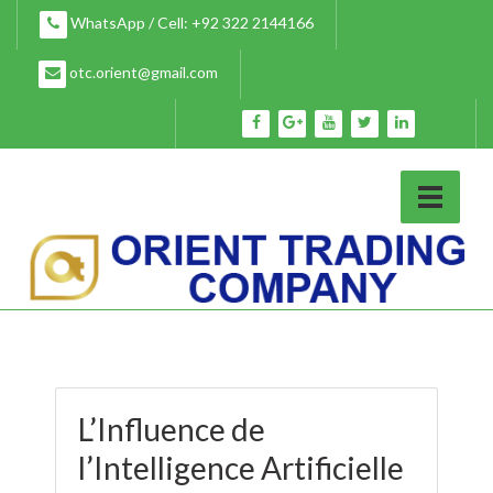
Skip
WhatsApp / Cell: +92 322 2144166
to
content
otc.orient@gmail.com
L’Influence de
l’Intelligence Artificielle